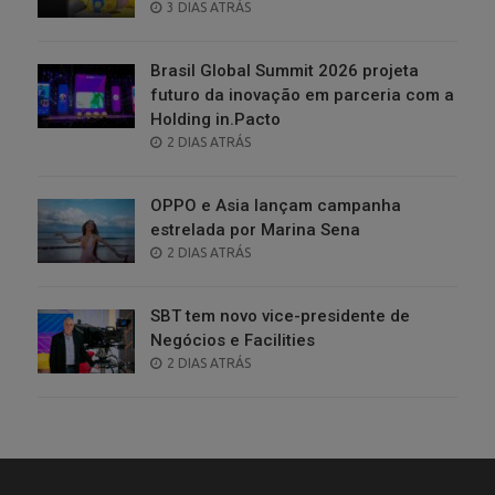
POSTED
3 DIAS ATRÁS
ON
Brasil Global Summit 2026 projeta
futuro da inovação em parceria com a
Holding in.Pacto
POSTED
2 DIAS ATRÁS
ON
OPPO e Asia lançam campanha
estrelada por Marina Sena
POSTED
2 DIAS ATRÁS
ON
SBT tem novo vice-presidente de
Negócios e Facilities
POSTED
2 DIAS ATRÁS
ON