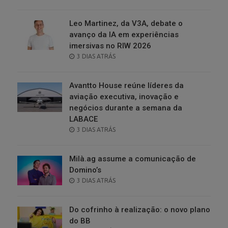
ON
Leo Martinez, da V3A, debate o
avanço da IA em experiências
imersivas no RIW 2026
POSTED
3 DIAS ATRÁS
ON
Avantto House reúne líderes da
aviação executiva, inovação e
negócios durante a semana da
LABACE
POSTED
3 DIAS ATRÁS
ON
Milà.ag assume a comunicação de
Domino’s
POSTED
3 DIAS ATRÁS
ON
Do cofrinho à realização: o novo plano
do BB