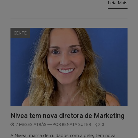
Leia Mais
GENTE
Nivea tem nova diretora de Marketing
POSTED
7 MESES ATRÁS
— POR
RENATA SUTER
0
ON
A Nivea, marca de cuidados com a pele, tem nova