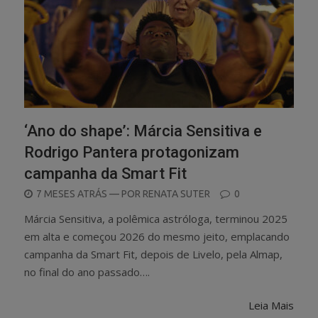
‘Ano do shape’: Márcia Sensitiva e
Rodrigo Pantera protagonizam
campanha da Smart Fit
POSTED
7 MESES ATRÁS
— POR
RENATA SUTER
0
ON
Márcia Sensitiva, a polêmica astróloga, terminou 2025
em alta e começou 2026 do mesmo jeito, emplacando
campanha da Smart Fit, depois de Livelo, pela Almap,
no final do ano passado….
Leia Mais