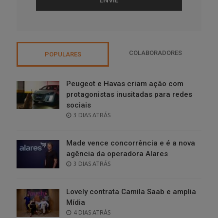
COLABORADORES
POPULARES
Peugeot e Havas criam ação com
protagonistas inusitadas para redes
sociais
POSTED
3 DIAS ATRÁS
ON
Made vence concorrência e é a nova
agência da operadora Alares
POSTED
3 DIAS ATRÁS
ON
Lovely contrata Camila Saab e amplia
Mídia
POSTED
4 DIAS ATRÁS