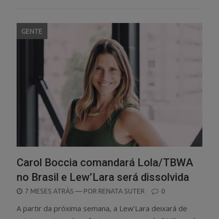
GENTE
Carol Boccia comandará Lola/TBWA
no Brasil e Lew’Lara será dissolvida
POSTED
7 MESES ATRÁS
— POR
RENATA SUTER
0
ON
A partir da próxima semana, a Lew’Lara deixará de