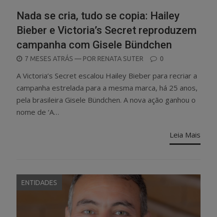
Nada se cria, tudo se copia: Hailey
Bieber e Victoria’s Secret reproduzem
campanha com Gisele Bündchen
POSTED
7 MESES ATRÁS
— POR
RENATA SUTER
0
ON
A Victoria’s Secret escalou Hailey Bieber para recriar a
campanha estrelada para a mesma marca, há 25 anos,
pela brasileira Gisele Bündchen. A nova ação ganhou o
nome de ‘A…
Leia Mais
ENTIDADES