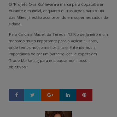
O ‘Projeto Orla Rio’ levará a marca para Copacabana
durante o mundial, enquanto outras ações para o Dia
das Mães já estão acontecendo em supermercados da
cidade.
Para Carolina Maciel, da Tereos, “O Rio de Janeiro é um
mercado muito importante para o Açúcar Guarani,
onde temos nosso melhor share. Entendemos a
importância de ter um parceiro local e expert em
Trade Marketing para nos apoiar nos nossos
objetivos.”
Google+
LinkedIn
Pinterest
S
T
h
w
a
e
r
e
e
t