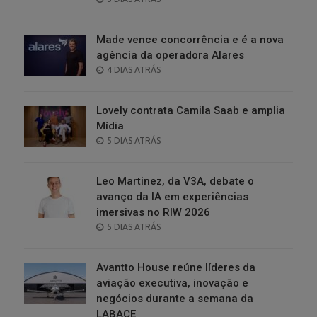
ON
Made vence concorrência e é a nova
agência da operadora Alares
POSTED
4 DIAS ATRÁS
ON
Lovely contrata Camila Saab e amplia
Mídia
POSTED
5 DIAS ATRÁS
ON
Leo Martinez, da V3A, debate o
avanço da IA em experiências
imersivas no RIW 2026
POSTED
5 DIAS ATRÁS
ON
Avantto House reúne líderes da
aviação executiva, inovação e
negócios durante a semana da
LABACE