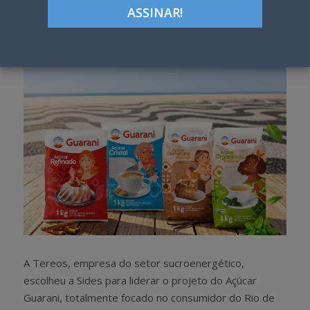
Google+
LinkedIn
Pinterest
S
T
h
w
a
e
r
e
e
t
A Tereos, empresa do setor sucroenergético,
escolheu a Sides para liderar o projeto do Açúcar
Guarani, totalmente focado no consumidor do Rio de