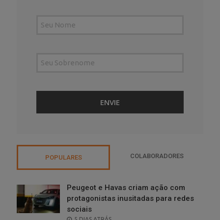
COLABORADORES
POPULARES
Peugeot e Havas criam ação com
protagonistas inusitadas para redes
sociais
POSTED
5 DIAS ATRÁS