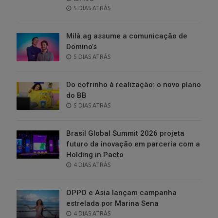
POSTED
5 DIAS ATRÁS
ON
Milà.ag assume a comunicação de
Domino’s
POSTED
5 DIAS ATRÁS
ON
Do cofrinho à realização: o novo plano
do BB
POSTED
5 DIAS ATRÁS
ON
Brasil Global Summit 2026 projeta
futuro da inovação em parceria com a
Holding in.Pacto
POSTED
4 DIAS ATRÁS
ON
OPPO e Asia lançam campanha
estrelada por Marina Sena
POSTED
4 DIAS ATRÁS