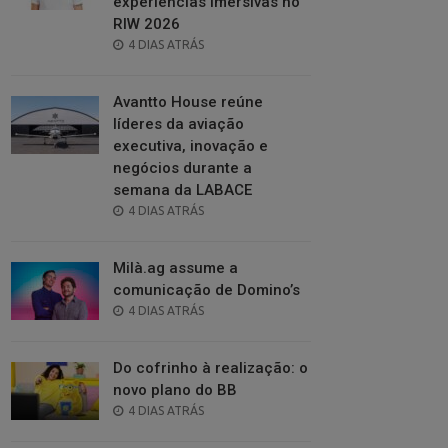
experiências imersivas no
RIW 2026
POSTED
4 DIAS ATRÁS
ON
Avantto House reúne
líderes da aviação
executiva, inovação e
negócios durante a
semana da LABACE
POSTED
4 DIAS ATRÁS
ON
Milà.ag assume a
comunicação de Domino’s
POSTED
4 DIAS ATRÁS
ON
Do cofrinho à realização: o
novo plano do BB
POSTED
4 DIAS ATRÁS
ON