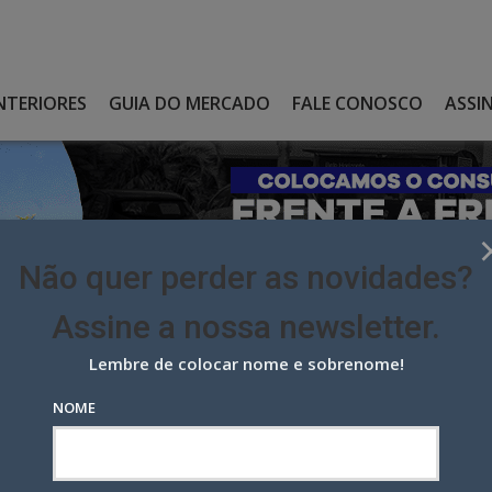
NTERIORES
GUIA DO MERCADO
FALE CONOSCO
ASSI
Não quer perder as novidades?
Assine a nossa newsletter.
Lembre de colocar nome e sobrenome!
OMIDIA, ‘AQUI ADS’ EXPANDE NA VERTICAL DE FARMÁCIAS E CHEGA
NOME
dia, ‘Aqui Ads’ expande na