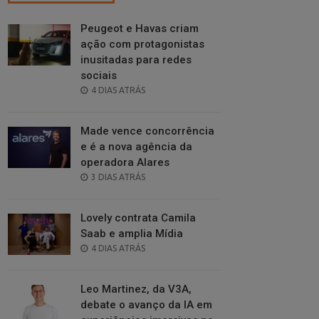
Peugeot e Havas criam
ação com protagonistas
inusitadas para redes
sociais
POSTED
4 DIAS ATRÁS
ON
Made vence concorrência
e é a nova agência da
operadora Alares
POSTED
3 DIAS ATRÁS
ON
Lovely contrata Camila
Saab e amplia Mídia
POSTED
4 DIAS ATRÁS
ON
Leo Martinez, da V3A,
debate o avanço da IA em