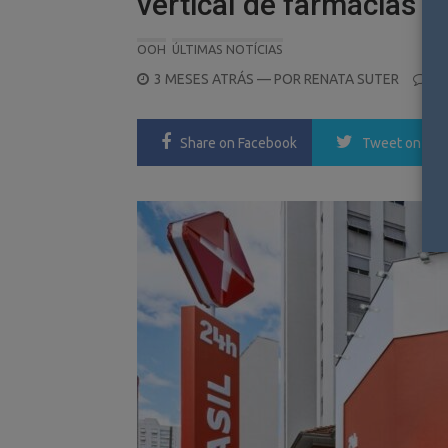
vertical de farmácias e
OOH
ÚLTIMAS NOTÍCIAS
POSTED
3 MESES ATRÁS
— POR
RENATA SUTER
0
ON
Share
on Facebook
Tweet
on Twi