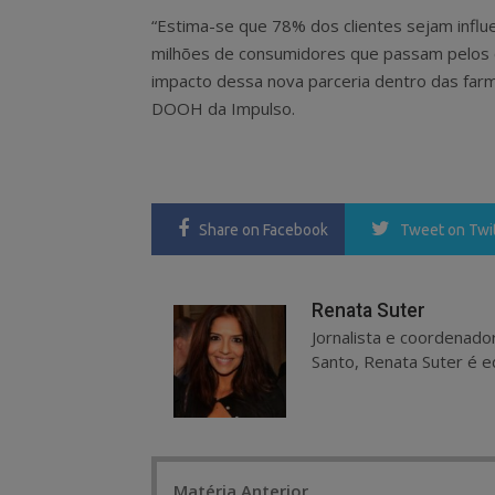
“Estima-se que 78% dos clientes sejam infl
milhões de consumidores que passam pelos 
impacto dessa nova parceria dentro das farm
DOOH da Impulso.
Share
on Facebook
Tweet
on Twi
Renata Suter
Jornalista e coordenado
Santo, Renata Suter é ed
Post
Matéria Anterior