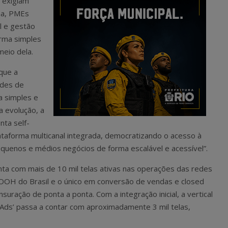
o exigiam
rma, PMEs
l e gestão
rma simples
meio dela.
 que a
ades de
a simples e
a evolução, a
nta self-
taforma multicanal integrada, democratizando o acesso à
equenos e médios negócios de forma escalável e acessível”.
nta com mais de 10 mil telas ativas nas operações das redes
 DOOH do Brasil e o único em conversão de vendas e closed
uração de ponta a ponta. Com a integração inicial, a vertical
 Ads’ passa a contar com aproximadamente 3 mil telas,