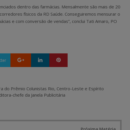
uenciados dentro das farmácias. Mensalmente são mais de 20
corredores físicos da RD Saúde. Conseguiremos mensurar o
ácias e com conversão de vendas”, conclui Tati Amaro, PO
Google+
LinkedIn
Pinterest
tter
ra do Prêmio Colunistas Rio, Centro-Leste e Espírito
itora-chefe da Janela Publicitária
Próxima Matéria