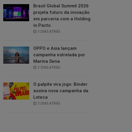
Brasil Global Summit 2026
projeta futuro da inovação
em parceria com a Holding
in.Pacto
POSTED
3 DIAS ATRÁS
ON
OPPO e Asia lançam
campanha estrelada por
Marina Sena
POSTED
3 DIAS ATRÁS
ON
O palpite vira jogo: Binder
assina nova campanha da
Loteca
POSTED
3 DIAS ATRÁS
ON