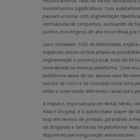
Historicamente, telas no varejo farmacêutic
investimentos significativos. Com a platafo
passam a contar com segmentação hiperloca
centralizada de campanhas, acessando de fo
pontos estratégicos de alta recorrência por 
Lucio Schneider, CGO da Eletromidia, explica
expansão nessa vertical amplia as possibilid
segmentação e presença local, tudo de form
centralizada na mesma plataforma. “Com ess
plataforma deixa de ser apenas uma ferrame
service de OOH e se consolida como uma pla
mídia e conectando diferentes canais para p
A Impulso, especializada em Retail Media, co
Raia e Drogasil, é o quinto maior player de
loop em termos de jornada, garantindo a mens
de drogarias e farmácias na plataforma ‘Aqui
disponíveis para negociação automatizada.