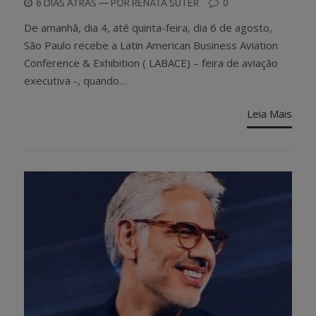
POSTED
6 DIAS ATRÁS
— POR
RENATA SUTER
0
ON
De amanhã, dia 4, até quinta-feira, dia 6 de agosto,
São Paulo recebe a Latin American Business Aviation
Conference & Exhibition ( LABACE) – feira de aviação
executiva -, quando…
Leia Mais