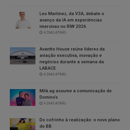
ON
Leo Martinez, da V3A, debate o
avanço da IA em experiências
imersivas no RIW 2026
POSTED
6 DIAS ATRÁS
ON
Avantto House reúne líderes da
aviação executiva, inovação e
negócios durante a semana da
LABACE
POSTED
6 DIAS ATRÁS
ON
Milà.ag assume a comunicação de
Domino’s
POSTED
6 DIAS ATRÁS
ON
Do cofrinho à realização: o novo plano
do BB