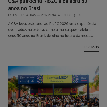
C&A patrocina Rio2C e celebra 50
anos no Brasil
POSTED
3 MESES ATRÁS
— POR
RENATA SUTER
0
ON
A C&A leva, este ano, ao Rio2C 2026 uma experiência
que traduz, na prática, como a marca quer celebrar
seus 50 anos no Brasil: de olho no futuro da moda….
Leia Mais