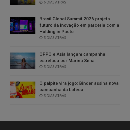
POSTED
6 DIAS ATRÁS
ON
Brasil Global Summit 2026 projeta
futuro da inovação em parceria com a
Holding in.Pacto
POSTED
5 DIAS ATRÁS
ON
OPPO e Asia lançam campanha
estrelada por Marina Sena
POSTED
5 DIAS ATRÁS
ON
O palpite vira jogo: Binder assina nova
campanha da Loteca
POSTED
5 DIAS ATRÁS
ON