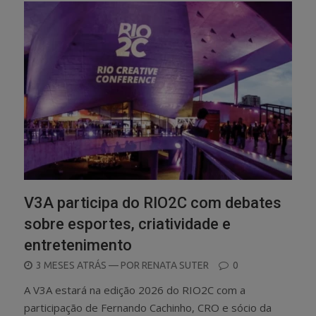
V3A participa do RIO2C com debates
sobre esportes, criatividade e
entretenimento
POSTED
3 MESES ATRÁS
— POR
RENATA SUTER
0
ON
A V3A estará na edição 2026 do RIO2C com a
participação de Fernando Cachinho, CRO e sócio da