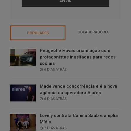
COLABORADORES
POPULARES
Peugeot e Havas criam ação com
protagonistas inusitadas para redes
sociais
POSTED
6 DIAS ATRÁS
ON
Made vence concorrência e é a nova
agência da operadora Alares
POSTED
6 DIAS ATRÁS
ON
Lovely contrata Camila Saab e amplia
Mídia
POSTED
7 DIAS ATRÁS