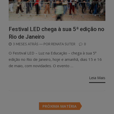
Festival LED chega à sua 5ª edição no
Rio de Janeiro
POSTED
3 MESES ATRÁS
— POR
RENATA SUTER
0
ON
O Festival LED – Luz na Educação – chega à sua 5ª
edição no Rio de Janeiro, hoje e amanhã, dias 15 e 16
de maio, com novidades. O evento …
Leia Mais
Posts
PRÓXIMA MATÉRIA
navigation