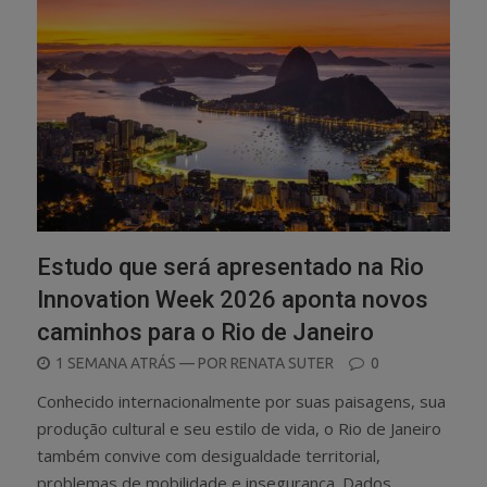
Estudo que será apresentado na Rio
Innovation Week 2026 aponta novos
caminhos para o Rio de Janeiro
POSTED
1 SEMANA ATRÁS
— POR
RENATA SUTER
0
ON
Conhecido internacionalmente por suas paisagens, sua
produção cultural e seu estilo de vida, o Rio de Janeiro
também convive com desigualdade territorial,
problemas de mobilidade e insegurança. Dados