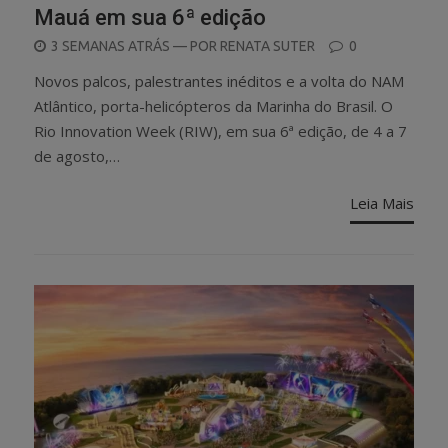
Mauá em sua 6ª edição
POSTED
3 SEMANAS ATRÁS
— POR
RENATA SUTER
0
ON
Novos palcos, palestrantes inéditos e a volta do NAM
Atlântico, porta-helicópteros da Marinha do Brasil. O
Rio Innovation Week (RIW), em sua 6ª edição, de 4 a 7
de agosto,…
Leia Mais