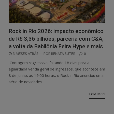
Rock in Rio 2026: impacto econômico
de R$ 3,36 bilhões, parceria com C&A,
a volta da Babilônia Feira Hype e mais
POSTED
3 MESES ATRÁS
— POR
RENATA SUTER
0
ON
Contagem regressiva: faltando 18 dias para a
aguardada venda geral de ingressos, que acontece em
8 de junho, às 19:00 horas, o Rock in Rio anunciou uma
série de novidades…
Leia Mais