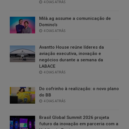
POSTED
4 DIAS ATRÁS
ON
Milà.ag assume a comunicação de
Domino’s
POSTED
4 DIAS ATRÁS
ON
Avantto House reúne líderes da
aviação executiva, inovação e
negócios durante a semana da
LABACE
POSTED
4 DIAS ATRÁS
ON
Do cofrinho à realização: o novo plano
do BB
POSTED
4 DIAS ATRÁS
ON
Brasil Global Summit 2026 projeta
futuro da inovação em parceria com a