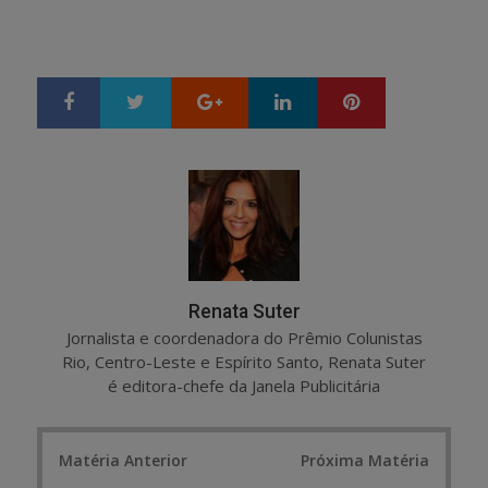
Google+
LinkedIn
Pinterest
S
T
h
w
a
e
r
e
e
t
Renata Suter
Jornalista e coordenadora do Prêmio Colunistas
Rio, Centro-Leste e Espírito Santo, Renata Suter
é editora-chefe da Janela Publicitária
Post
Matéria Anterior
Próxima Matéria
navigation