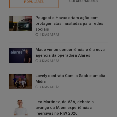
COLABORADORES
POPULARES
Peugeot e Havas criam ação com
protagonistas inusitadas para redes
sociais
POSTED
4 DIAS ATRÁS
ON
Made vence concorrência e é a nova
agência da operadora Alares
POSTED
3 DIAS ATRÁS
ON
Lovely contrata Camila Saab e amplia
Mídia
POSTED
4 DIAS ATRÁS
ON
Leo Martinez, da V3A, debate o
avanço da IA em experiências
imersivas no RIW 2026