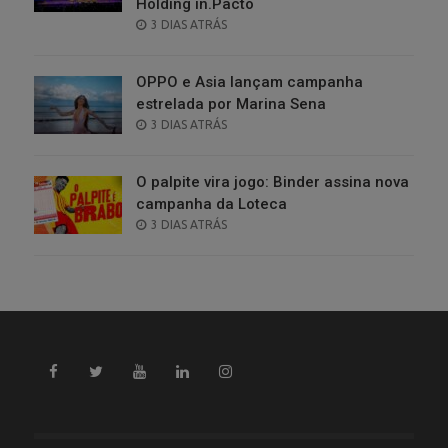
Holding in.Pacto
POSTED
3 DIAS ATRÁS
ON
OPPO e Asia lançam campanha
estrelada por Marina Sena
POSTED
3 DIAS ATRÁS
ON
O palpite vira jogo: Binder assina nova
campanha da Loteca
POSTED
3 DIAS ATRÁS
ON