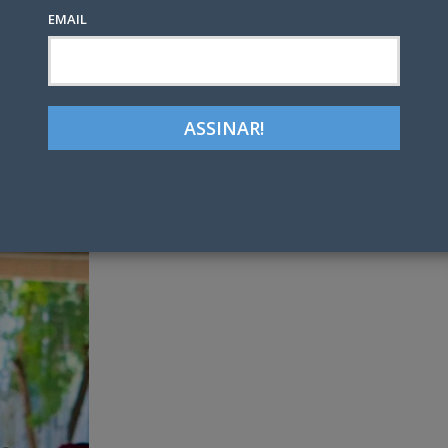
EMAIL
Google+
LinkedIn
Pinterest
tter