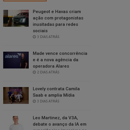
Peugeot e Havas criam
ação com protagonistas
inusitadas para redes
sociais
POSTED
3 DIAS ATRÁS
ON
Made vence concorrência
e é a nova agência da
operadora Alares
POSTED
2 DIAS ATRÁS
ON
Lovely contrata Camila
Saab e amplia Mídia
POSTED
3 DIAS ATRÁS
ON
Leo Martinez, da V3A,
debate o avanço da IA em