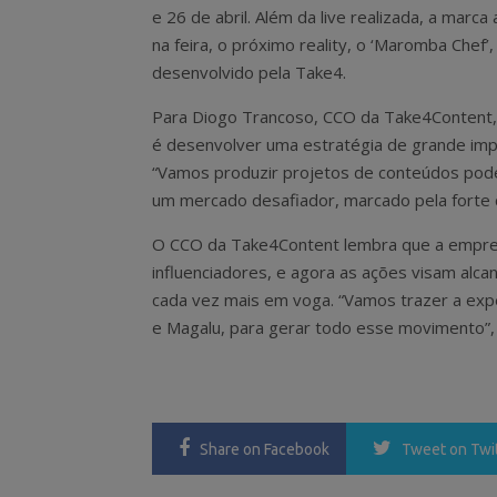
e 26 de abril. Além da live realizada, a marca
na feira, o próximo reality, o ‘Maromba Chef’,
desenvolvido pela Take4.
Para Diogo Trancoso, CCO da Take4Content,
é desenvolver uma estratégia de grande imp
“Vamos produzir projetos de conteúdos pode
um mercado desafiador, marcado pela forte co
O CCO da Take4Content lembra que a empres
influenciadores, e agora as ações visam alca
cada vez mais em voga. “Vamos trazer a expe
e Magalu, para gerar todo esse movimento”, 
Share
on Facebook
Tweet
on Twi