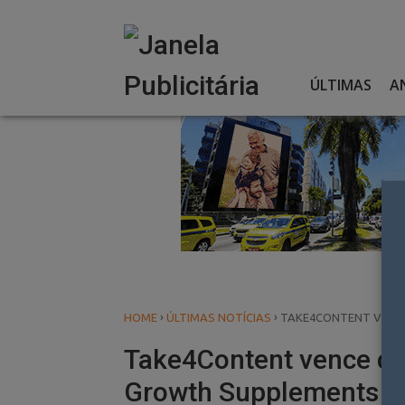
Skip
to
content
ÚLTIMAS
A
›
›
HOME
ÚLTIMAS NOTÍCIAS
TAKE4CONTENT VENCE
Take4Content vence con
Growth Supplements