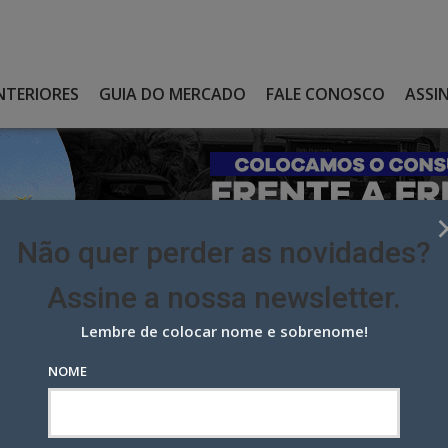
NTERIORES
GUIA DO MERCADO
FALE CONOSCO
ASSI
Não quer perder as novidades?
Assine a nossa newsletter.
Lembre de colocar nome e sobrenome!
 CONCORRÊNCIA E É A AGÊNCIA DA GROWTH SUPPLEMENTS
NOME
corrência e é a agência da