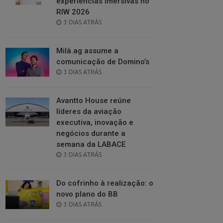
experiências imersivas no
RIW 2026
POSTED
3 DIAS ATRÁS
ON
Milà.ag assume a
comunicação de Domino’s
POSTED
3 DIAS ATRÁS
ON
Avantto House reúne
líderes da aviação
executiva, inovação e
negócios durante a
semana da LABACE
POSTED
3 DIAS ATRÁS
ON
Do cofrinho à realização: o
novo plano do BB
POSTED
3 DIAS ATRÁS
ON