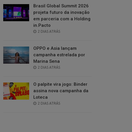
Brasil Global Summit 2026
projeta futuro da inovação
em parceria com a Holding
in.Pacto
POSTED
2 DIAS ATRÁS
ON
OPPO e Asia lançam
campanha estrelada por
Marina Sena
POSTED
2 DIAS ATRÁS
ON
O palpite vira jogo: Binder
assina nova campanha da
Loteca
POSTED
2 DIAS ATRÁS
ON