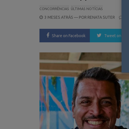
CONCORRÊNCIAS
ÚLTIMAS NOTÍCIAS
POSTED
3 MESES ATRÁS
— POR
RENATA SUTER
0
ON
Share
on Facebook
Tweet
on Twi