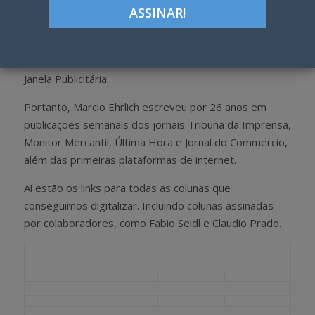
A coluna Janela Publicitária nasceu na mídia impressa
em 1977. Só passou 100% para o digital em 2021. E
para a plataforma do WordPress em 2017, como site
Janela Publicitária.
Portanto, Marcio Ehrlich escreveu por 26 anos em
publicações semanais dos jornais Tribuna da Imprensa,
Monitor Mercantil, Última Hora e Jornal do Commercio,
além das primeiras plataformas de internet.
Aí estão os links para todas as colunas que
conseguimos digitalizar. Incluindo colunas assinadas
por colaboradores, como Fabio Seidl e Claudio Prado.