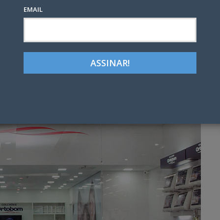
EMAIL
Google+
LinkedIn
Pinterest
tter