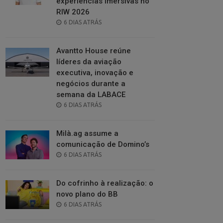
experiências imersivas no
RIW 2026
POSTED
6 DIAS ATRÁS
ON
Avantto House reúne
líderes da aviação
executiva, inovação e
negócios durante a
semana da LABACE
POSTED
6 DIAS ATRÁS
ON
Milà.ag assume a
comunicação de Domino’s
POSTED
6 DIAS ATRÁS
ON
Do cofrinho à realização: o
novo plano do BB
POSTED
6 DIAS ATRÁS
ON