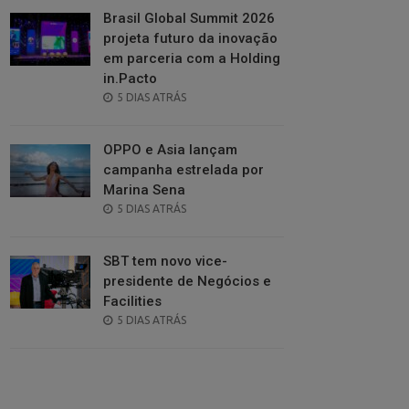
Brasil Global Summit 2026
projeta futuro da inovação
em parceria com a Holding
in.Pacto
POSTED
5 DIAS ATRÁS
ON
OPPO e Asia lançam
campanha estrelada por
Marina Sena
POSTED
5 DIAS ATRÁS
ON
SBT tem novo vice-
presidente de Negócios e
Facilities
POSTED
5 DIAS ATRÁS
ON