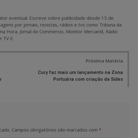
 e ator eventual. Escreve sobre publicidade desde 15 de
agens por jornais, revistas, rádios e tvs como Tribuna da
ma Hora, Jornal do Commercio, Monitor Mercantil, Rádio
e TV E.
Próxima Matéria
Cury faz mais um lançamento na Zona
e
Portuária com criação da Sides
cado.
Campos obrigatórios são marcados com
*