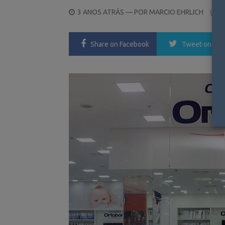
POSTED
3 ANOS ATRÁS
— POR
MARCIO EHRLICH
0
ON
Share
on Facebook
Tweet
on Twi