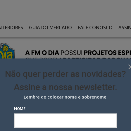
NTERIORES
GUIA DO MERCADO
FALE CONOSCO
ASSI
Não quer perder as novidades?
Assine a nossa newsletter.
Lembre de colocar nome e sobrenome!
SUA CONTA NA 3A
NOME
conta na 3A