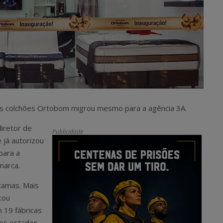
os colchões Ortobom migrou mesmo para a agência 3A.
diretor de
Publicidade
 já autorizou
para a
marca.
camas. Mais
cou
 19 fábricas
sos estados