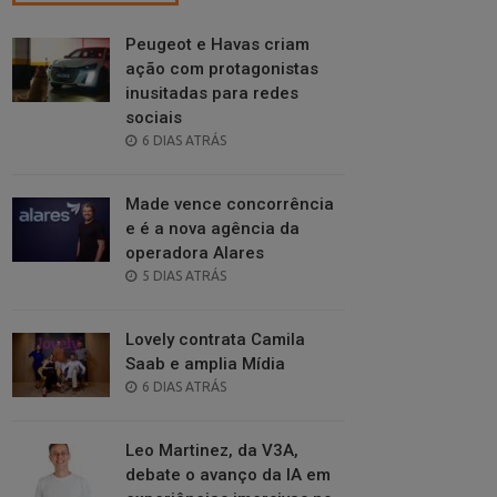
Peugeot e Havas criam
ação com protagonistas
inusitadas para redes
sociais
POSTED
6 DIAS ATRÁS
ON
Made vence concorrência
e é a nova agência da
operadora Alares
POSTED
5 DIAS ATRÁS
ON
Lovely contrata Camila
Saab e amplia Mídia
POSTED
6 DIAS ATRÁS
ON
Leo Martinez, da V3A,
debate o avanço da IA em