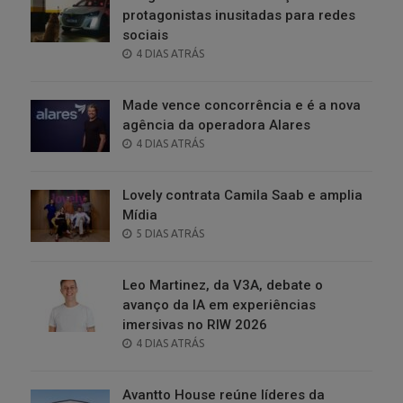
protagonistas inusitadas para redes
sociais
POSTED
4 DIAS ATRÁS
ON
Made vence concorrência e é a nova
agência da operadora Alares
POSTED
4 DIAS ATRÁS
ON
Lovely contrata Camila Saab e amplia
Mídia
POSTED
5 DIAS ATRÁS
ON
Leo Martinez, da V3A, debate o
avanço da IA em experiências
imersivas no RIW 2026
POSTED
4 DIAS ATRÁS
ON
Avantto House reúne líderes da