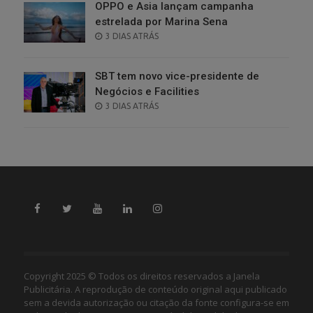
OPPO e Asia lançam campanha
estrelada por Marina Sena
POSTED
3 DIAS ATRÁS
ON
SBT tem novo vice-presidente de
Negócios e Facilities
POSTED
3 DIAS ATRÁS
ON
Copyright 2025 © Todos os direitos reservados a Janela
Publicitária. A reprodução de conteúdo original aqui publicado
sem a devida autorização ou citação da fonte configura-se em