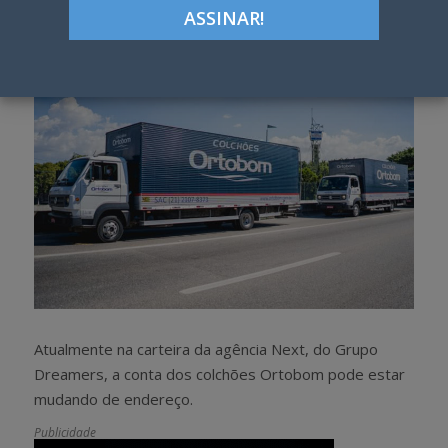
h
w
a
e
r
e
e
t
Atualmente na carteira da agência Next, do Grupo
Dreamers, a conta dos colchões Ortobom pode estar
mudando de endereço.
Publicidade