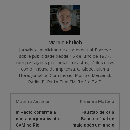
r
e
e
t
Marcio Ehrlich
Jornalista, publicitário e ator eventual. Escreve
sobre publicidade desde 15 de julho de 1977,
com passagens por jornais, revistas, rádios e tvs
como Tribuna da Imprensa, O Globo, Última
Hora, Jornal do Commercio, Monitor Mercantil,
Rádio JB, Rádio Tupi FM, TV S e TV E.
Post
Matéria Anterior
Próxima Matéria
navigation
In.Pacto confirma a
Faustão deixa a
conta corporativa da
Band no final de
CVM no Rio
maio após um ano e