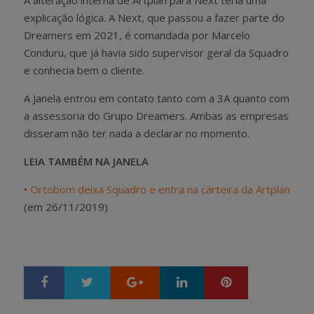
explicação lógica. A Next, que passou a fazer parte do
Dreamers em 2021, é comandada por Marcelo
Conduru, que já havia sido supervisor geral da Squadro
e conhecia bem o cliente.
A Janela entrou em contato tanto com a 3A quanto com
a assessoria do Grupo Dreamers. Ambas as empresas
disseram não ter nada a declarar no momento.
LEIA TAMBÉM NA JANELA
•
Ortobom deixa Squadro e entra na carteira da Artplan
(em 26/11/2019)
Google+
LinkedIn
Pinterest
S
T
h
w
a
e