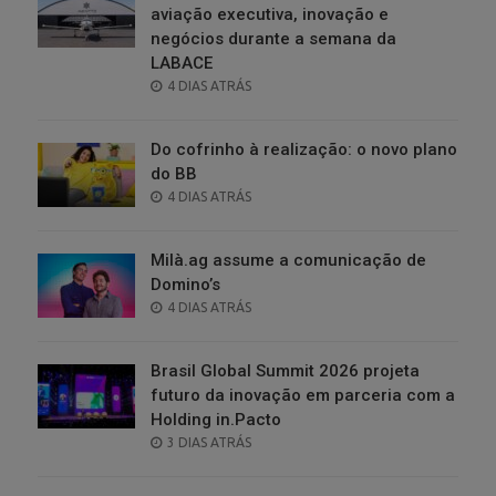
aviação executiva, inovação e
negócios durante a semana da
LABACE
POSTED
4 DIAS ATRÁS
ON
Do cofrinho à realização: o novo plano
do BB
POSTED
4 DIAS ATRÁS
ON
Milà.ag assume a comunicação de
Domino’s
POSTED
4 DIAS ATRÁS
ON
Brasil Global Summit 2026 projeta
futuro da inovação em parceria com a
Holding in.Pacto
POSTED
3 DIAS ATRÁS
ON