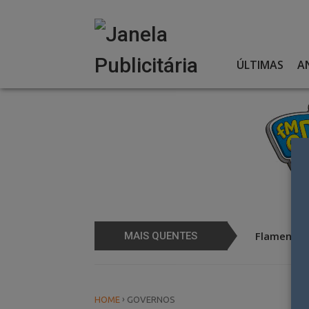
Skip
to
content
ÚLTIMAS
A
 Coral por 25 anos
Flamengo 
MAIS QUENTES
›
HOME
GOVERNOS