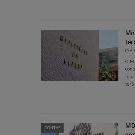
Min
ter
P
6 
O
O Mi
cont
toda
terá
MDR
CONTAS
cor