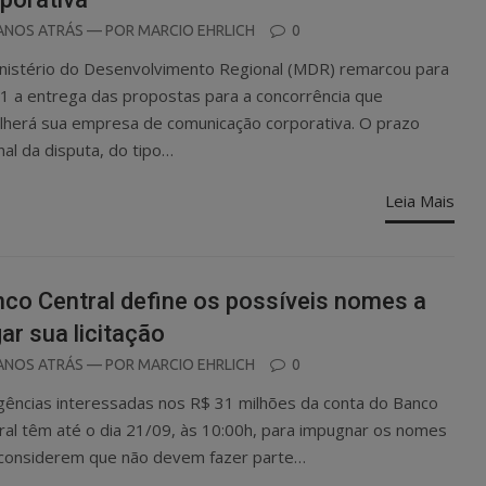
OSTED
ANOS ATRÁS
— POR
MARCIO EHRLICH
0
N
nistério do Desenvolvimento Regional (MDR) remarcou para
1 a entrega das propostas para a concorrência que
lherá sua empresa de comunicação corporativa. O prazo
inal da disputa, do tipo…
Leia Mais
co Central define os possíveis nomes a
gar sua licitação
OSTED
ANOS ATRÁS
— POR
MARCIO EHRLICH
0
N
gências interessadas nos R$ 31 milhões da conta do Banco
ral têm até o dia 21/09, às 10:00h, para impugnar os nomes
considerem que não devem fazer parte…