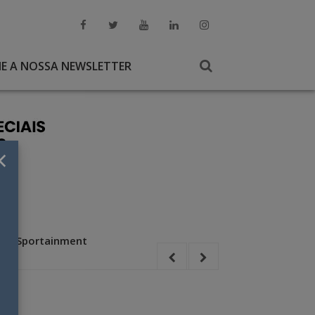
NE A NOSSA NEWSLETTER
×
 de Sportainment
Com Camilla Bel