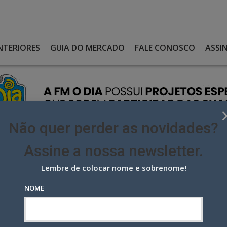
NTERIORES
GUIA DO MERCADO
FALE CONOSCO
ASSI
Não quer perder as novidades?
Assine a nossa newsletter.
Lembre de colocar nome e sobrenome!
apresenta nova estratégia de marca e negócios: plataforma
NOME