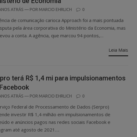
istério de Economia
OSTED
ANOS ATRÁS
— POR
MARCIO EHRLICH
0
N
ência de comunicação carioca Approach foi a mais pontuada
isputa pela área corporativa do Ministério da Economia, mas
levou a conta. A agência, que marcou 94 pontos,…
Leia Mais
pro terá R$ 1,4 mi para impulsionamentos
 Facebook
OSTED
ANOS ATRÁS
— POR
MARCIO EHRLICH
0
N
rviço Federal de Processamento de Dados (Serpro)
ende investir R$ 1,4 milhão em impulsionamentos de
eúdo e anúncios pagos nas redes sociais Facebook e
agram até agosto de 2021….