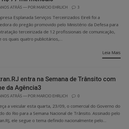
OSTED
ANOS ATRÁS
— POR
MARCIO EHRLICH
3
N
presa Esplanada Serviços Terceirizados Eireli foi a
edora do pregão promovido pelo Ministério da Defesa para
ntratação terceirizada de 12 profissionais de comunicação,
e os quais quatro publicitários,…
Leia Mais
ran.RJ entra na Semana de Trânsito com
me da Agência3
OSTED
ANOS ATRÁS
— POR
MARCIO EHRLICH
0
N
ça a veicular esta quarta, 23/09, o comercial do Governo do
do do Rio para a Semana Nacional de Trânsito. Assinado pelo
an.RJ, ele segue o tema definido nacionalmente pelo…