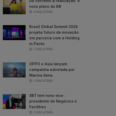
Do cofrinho à realização: o
novo plano do BB
POSTED
4 DIAS ATRÁS
ON
Brasil Global Summit 2026
projeta futuro da inovação
em parceria com a Holding
in.Pacto
POSTED
3 DIAS ATRÁS
ON
OPPO e Asia lançam
campanha estrelada por
Marina Sena
POSTED
3 DIAS ATRÁS
ON
SBT tem novo vice-
presidente de Negócios e
Facilities
POSTED
3 DIAS ATRÁS