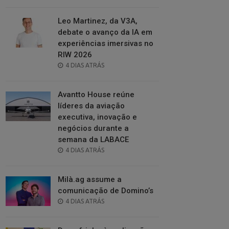
ON
Leo Martinez, da V3A,
debate o avanço da IA em
experiências imersivas no
RIW 2026
POSTED
4 DIAS ATRÁS
ON
Avantto House reúne
líderes da aviação
executiva, inovação e
negócios durante a
semana da LABACE
POSTED
4 DIAS ATRÁS
ON
Milà.ag assume a
comunicação de Domino’s
POSTED
4 DIAS ATRÁS
ON