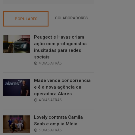
COLABORADORES
POPULARES
Peugeot e Havas criam
ação com protagonistas
inusitadas para redes
sociais
POSTED
4 DIAS ATRÁS
ON
Made vence concorrência
e é a nova agência da
operadora Alares
POSTED
4 DIAS ATRÁS
ON
Lovely contrata Camila
Saab e amplia Mídia
POSTED
5 DIAS ATRÁS