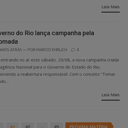
Leia Mais
erno do Rio lança campanha pela
tomada
OSTED
ANOS ATRÁS
— POR
MARCIO EHRLICH
0
N
 entrando no ar este sábado, 20/08, a nova campanha criada
 agência Nacional para o Governo do Estado do Rio,
ovendo a reabertura responsável. Com o conceito “Tomar
ado…
Leia Mais
41
42
…
45
PRÓXIMA MATÉRIA