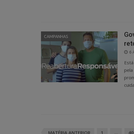
Gov
CAMPANHAS
re
P
6 
O
Está
pela
prom
cuid
Posts
MATÉRIA ANTERIOR
1
…
40
navigation