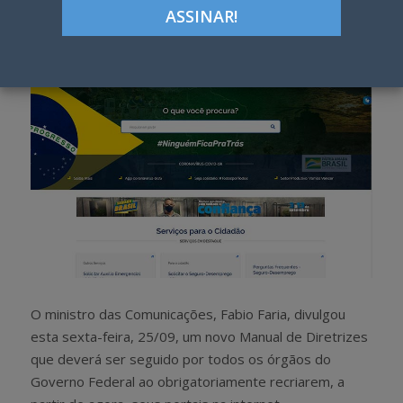
h
w
a
e
r
e
e
t
O ministro das Comunicações, Fabio Faria, divulgou
esta sexta-feira, 25/09, um novo Manual de Diretrizes
que deverá ser seguido por todos os órgãos do
Governo Federal ao obrigatoriamente recriarem, a