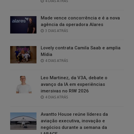
POSTED
4 DIAS ATRÁS
ON
Made vence concorrência e é a nova
agência da operadora Alares
POSTED
3 DIAS ATRÁS
ON
Lovely contrata Camila Saab e amplia
Mídia
POSTED
4 DIAS ATRÁS
ON
Leo Martinez, da V3A, debate o
avanço da IA em experiências
imersivas no RIW 2026
POSTED
4 DIAS ATRÁS
ON
Avantto House reúne líderes da
aviação executiva, inovação e
negócios durante a semana da
LABACE