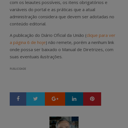
com os leiautes possíveis, os itens obrigatórios e
variáveis do portal e as práticas que a atual
administração considera que devem ser adotadas no
conteúdo editorial.
A publicação do Diário Oficial da União (
clique para ver
a página 6 de hoje
) não remete, porém a nenhum link
onde possa ser baixado o Manual de Diretrizes, com
suas eventuais ilustrações.
PUBLICIDADE
Google+
LinkedIn
Pinterest
S
T
h
w
a
e
r
e
e
t