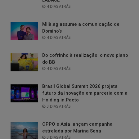
POSTED
4 DIAS ATRÁS
ON
Milà.ag assume a comunicação de
Domino’s
POSTED
4 DIAS ATRÁS
ON
Do cofrinho à realização: o novo plano
do BB
POSTED
4 DIAS ATRÁS
ON
Brasil Global Summit 2026 projeta
futuro da inovação em parceria com a
Holding in.Pacto
POSTED
3 DIAS ATRÁS
ON
OPPO e Asia lançam campanha
estrelada por Marina Sena
POSTED
3 DIAS ATRÁS