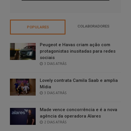
COLABORADORES
POPULARES
Peugeot e Havas criam ação com
protagonistas inusitadas para redes
sociais
POSTED
3 DIAS ATRÁS
ON
Lovely contrata Camila Saab e amplia
Mídia
POSTED
3 DIAS ATRÁS
ON
Made vence concorrência e é a nova
agência da operadora Alares
POSTED
2 DIAS ATRÁS
ON