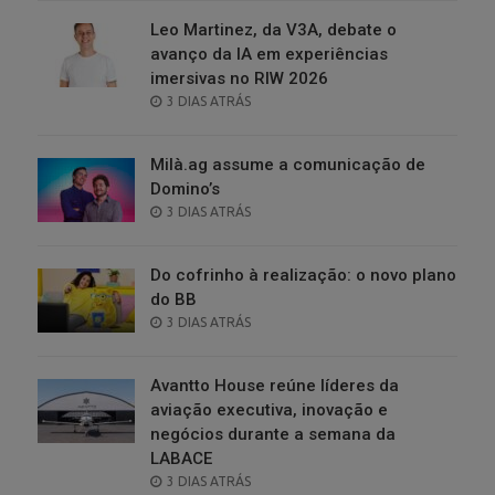
Leo Martinez, da V3A, debate o
avanço da IA em experiências
imersivas no RIW 2026
POSTED
3 DIAS ATRÁS
ON
Milà.ag assume a comunicação de
Domino’s
POSTED
3 DIAS ATRÁS
ON
Do cofrinho à realização: o novo plano
do BB
POSTED
3 DIAS ATRÁS
ON
Avantto House reúne líderes da
aviação executiva, inovação e
negócios durante a semana da
LABACE
POSTED
3 DIAS ATRÁS