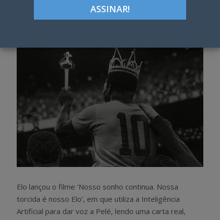
Google+
LinkedIn
Pinterest
S
T
h
w
a
e
r
e
e
t
Elo lançou o filme ‘Nosso sonho continua. Nossa
torcida é nosso Elo’, em que utiliza a Inteligência
Artificial para dar voz a Pelé, lendo uma carta real,