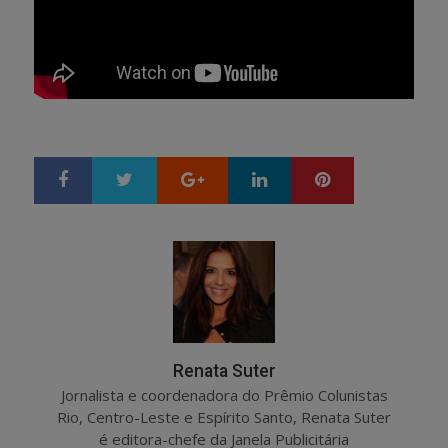
Google+
LinkedIn
Pinterest
S
T
h
w
a
e
r
e
e
t
Renata Suter
Jornalista e coordenadora do Prêmio Colunistas
Rio, Centro-Leste e Espírito Santo, Renata Suter
é editora-chefe da Janela Publicitária