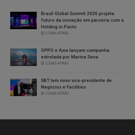
ON
Brasil Global Summit 2026 projeta
futuro da inovação em parceria com a
Holding in.Pacto
POSTED
2 DIAS ATRÁS
ON
OPPO e Asia lançam campanha
estrelada por Marina Sena
POSTED
2 DIAS ATRÁS
ON
SBT tem novo vice-presidente de
Negócios e Facilities
POSTED
2 DIAS ATRÁS
ON