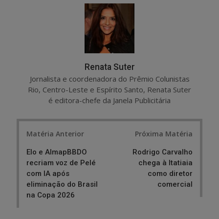
r
e
e
t
Renata Suter
Jornalista e coordenadora do Prêmio Colunistas
Rio, Centro-Leste e Espírito Santo, Renata Suter
é editora-chefe da Janela Publicitária
Post
Matéria Anterior
Próxima Matéria
navigation
Elo e AlmapBBDO
Rodrigo Carvalho
recriam voz de Pelé
chega à Itatiaia
com IA após
como diretor
eliminação do Brasil
comercial
na Copa 2026