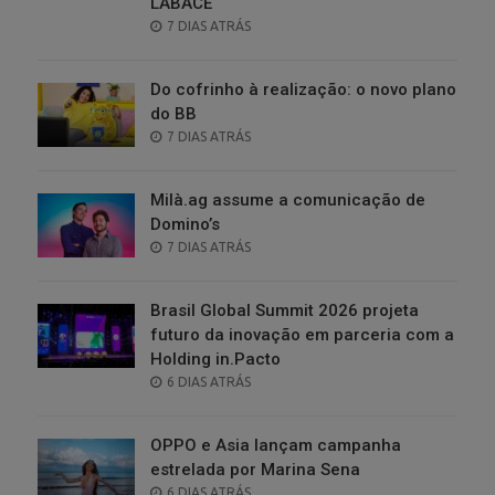
LABACE
POSTED
7 DIAS ATRÁS
ON
Do cofrinho à realização: o novo plano
do BB
POSTED
7 DIAS ATRÁS
ON
Milà.ag assume a comunicação de
Domino’s
POSTED
7 DIAS ATRÁS
ON
Brasil Global Summit 2026 projeta
futuro da inovação em parceria com a
Holding in.Pacto
POSTED
6 DIAS ATRÁS
ON
OPPO e Asia lançam campanha
estrelada por Marina Sena
POSTED
6 DIAS ATRÁS