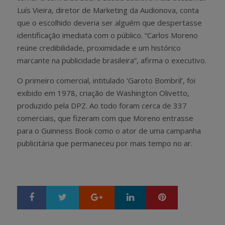
Luís Vieira, diretor de Marketing da Audionova, conta
que o escolhido deveria ser alguém que despertasse
identificação imediata com o público. “Carlos Moreno
reúne credibilidade, proximidade e um histórico
marcante na publicidade brasileira”, afirma o executivo.
O primeiro comercial, intitulado ‘Garoto Bombril’, foi
exibido em 1978, criação de Washington Olivetto,
produzido pela DPZ. Ao todo foram cerca de 337
comerciais, que fizeram com que Moreno entrasse
para o Guinness Book como o ator de uma campanha
publicitária que permaneceu por mais tempo no ar.
Google+
LinkedIn
Pinterest
S
T
h
w
a
e