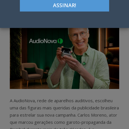
h
w
a
e
r
e
e
t
A AudioNova, rede de aparelhos auditivos, escolheu
uma das figuras mais queridas da publicidade brasileira
para estrelar sua nova campanha. Carlos Moreno, ator
que marcou gerações como garoto-propaganda da