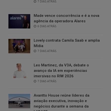
POSTED
7 DIAS ATRÁS
ON
Made vence concorrência e é a nova
agência da operadora Alares
POSTED
6 DIAS ATRÁS
ON
Lovely contrata Camila Saab e amplia
Mídia
POSTED
7 DIAS ATRÁS
ON
Leo Martinez, da V3A, debate o
avanço da IA em experiências
imersivas no RIW 2026
POSTED
7 DIAS ATRÁS
ON
Avantto House reúne líderes da
aviação executiva, inovação e
negócios durante a semana da