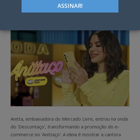
Google+
LinkedIn
Pinterest
S
T
h
w
a
e
r
e
e
t
Anitta, embaixadora do Mercado Livre, entrou na onda
do ‘Descontaço’, transformando a promoção do e-
commerce no ‘Anittaço
‘
. A ideia é mostrar a cantora