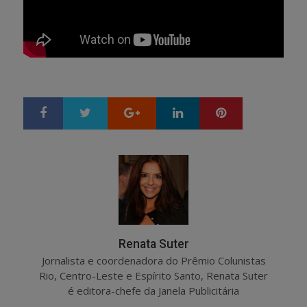
Google+
LinkedIn
Pinterest
S
T
h
w
a
e
r
e
e
t
Renata Suter
Jornalista e coordenadora do Prêmio Colunistas
Rio, Centro-Leste e Espírito Santo, Renata Suter
é editora-chefe da Janela Publicitária