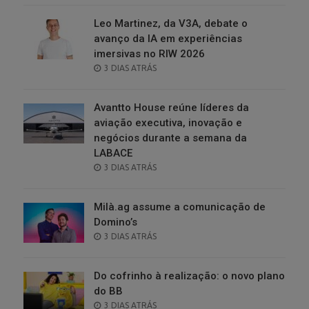
Leo Martinez, da V3A, debate o
avanço da IA em experiências
imersivas no RIW 2026
POSTED
3 DIAS ATRÁS
ON
Avantto House reúne líderes da
aviação executiva, inovação e
negócios durante a semana da
LABACE
POSTED
3 DIAS ATRÁS
ON
Milà.ag assume a comunicação de
Domino’s
POSTED
3 DIAS ATRÁS
ON
Do cofrinho à realização: o novo plano
do BB
POSTED
3 DIAS ATRÁS