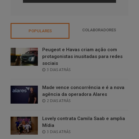
COLABORADORES
POPULARES
Peugeot e Havas criam ação com
protagonistas inusitadas para redes
sociais
POSTED
3 DIAS ATRÁS
ON
Made vence concorrência e é a nova
agência da operadora Alares
POSTED
2 DIAS ATRÁS
ON
Lovely contrata Camila Saab e amplia
Mídia
POSTED
3 DIAS ATRÁS
ON