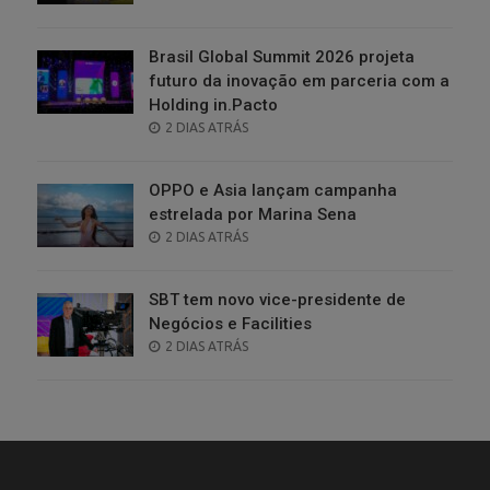
ON
Brasil Global Summit 2026 projeta
futuro da inovação em parceria com a
Holding in.Pacto
POSTED
2 DIAS ATRÁS
ON
OPPO e Asia lançam campanha
estrelada por Marina Sena
POSTED
2 DIAS ATRÁS
ON
SBT tem novo vice-presidente de
Negócios e Facilities
POSTED
2 DIAS ATRÁS
ON