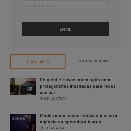
COLABORADORES
POPULARES
Peugeot e Havas criam ação com
protagonistas inusitadas para redes
sociais
POSTED
6 DIAS ATRÁS
ON
Made vence concorrência e é a nova
agência da operadora Alares
POSTED
5 DIAS ATRÁS