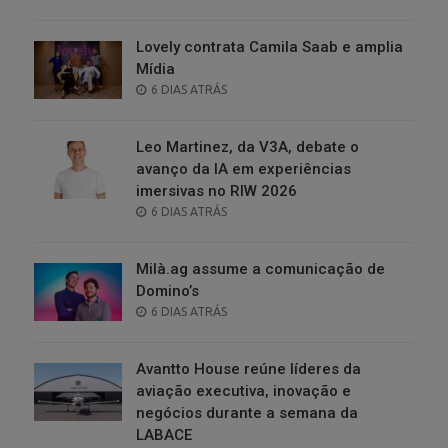
ON
Lovely contrata Camila Saab e amplia
Mídia
POSTED
6 DIAS ATRÁS
ON
Leo Martinez, da V3A, debate o
avanço da IA em experiências
imersivas no RIW 2026
POSTED
6 DIAS ATRÁS
ON
Milà.ag assume a comunicação de
Domino’s
POSTED
6 DIAS ATRÁS
ON
Avantto House reúne líderes da
aviação executiva, inovação e
negócios durante a semana da
LABACE