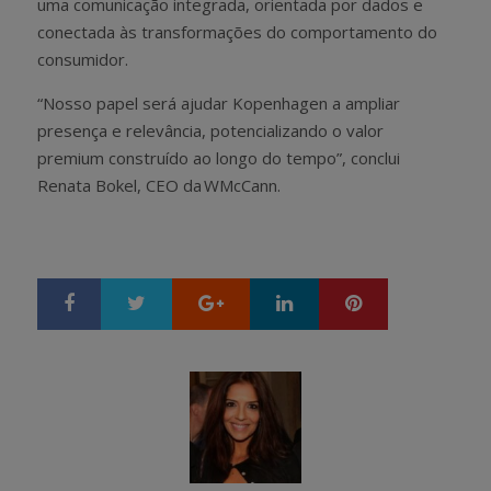
uma comunicação integrada, orientada por dados e
conectada às transformações do comportamento do
consumidor.
“Nosso papel será ajudar Kopenhagen a ampliar
presença e relevância, potencializando o valor
premium construído ao longo do tempo”, conclui
Renata Bokel, CEO da WMcCann.
Google+
LinkedIn
Pinterest
S
T
h
w
a
e
r
e
e
t