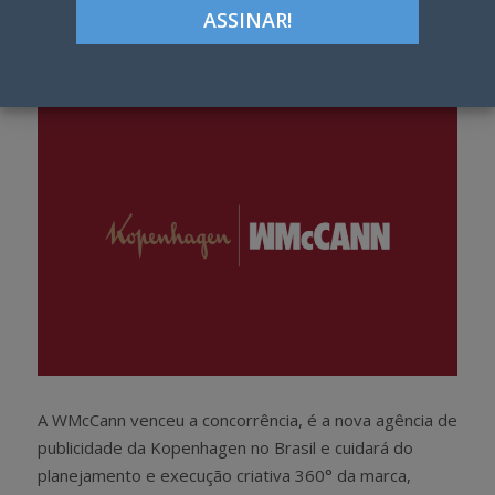
Google+
LinkedIn
Pinterest
S
T
h
w
a
e
r
e
e
t
A WMcCann venceu a concorrência, é a
nova agência de
publicidade da Kopenhagen no Brasil e cuidará do
planejamento e execução criativa 360° da marca,