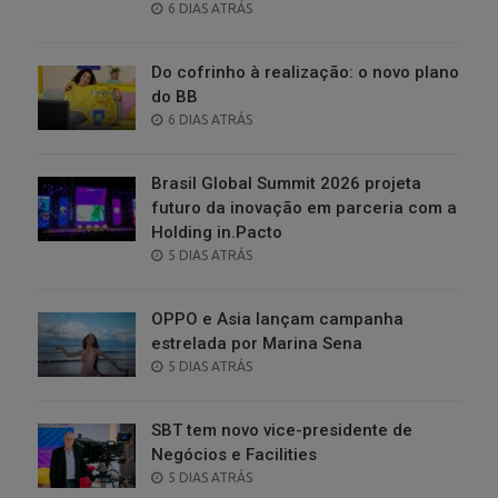
POSTED
6 DIAS ATRÁS
ON
Do cofrinho à realização: o novo plano
do BB
POSTED
6 DIAS ATRÁS
ON
Brasil Global Summit 2026 projeta
futuro da inovação em parceria com a
Holding in.Pacto
POSTED
5 DIAS ATRÁS
ON
OPPO e Asia lançam campanha
estrelada por Marina Sena
POSTED
5 DIAS ATRÁS
ON
SBT tem novo vice-presidente de
Negócios e Facilities
POSTED
5 DIAS ATRÁS