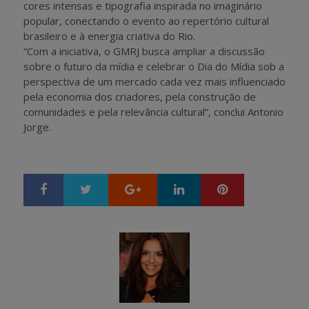
cores intensas e tipografia inspirada no imaginário
popular, conectando o evento ao repertório cultural
brasileiro e à energia criativa do Rio.
“Com a iniciativa, o GMRJ busca ampliar a discussão
sobre o futuro da mídia e celebrar o Dia do Mídia sob a
perspectiva de um mercado cada vez mais influenciado
pela economia dos criadores, pela construção de
comunidades e pela relevância cultural”, conclui Antonio
Jorge.
Google+
LinkedIn
Pinterest
S
T
h
w
a
e
r
e
e
t