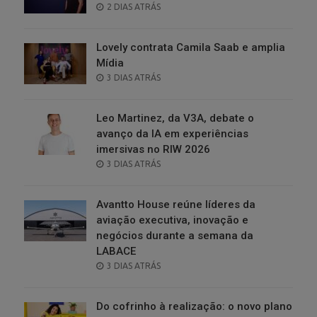
POSTED
2 DIAS ATRÁS
ON
Lovely contrata Camila Saab e amplia
Mídia
POSTED
3 DIAS ATRÁS
ON
Leo Martinez, da V3A, debate o
avanço da IA em experiências
imersivas no RIW 2026
POSTED
3 DIAS ATRÁS
ON
Avantto House reúne líderes da
aviação executiva, inovação e
negócios durante a semana da
LABACE
POSTED
3 DIAS ATRÁS
ON
Do cofrinho à realização: o novo plano