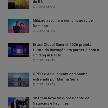
do BB
POSTED
3 DIAS ATRÁS
ON
Milà.ag assume a comunicação de
Domino’s
POSTED
3 DIAS ATRÁS
ON
Brasil Global Summit 2026 projeta
futuro da inovação em parceria com a
Holding in.Pacto
POSTED
2 DIAS ATRÁS
ON
OPPO e Asia lançam campanha
estrelada por Marina Sena
POSTED
2 DIAS ATRÁS
ON
SBT tem novo vice-presidente de
Negócios e Facilities