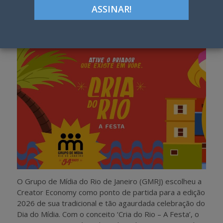
Google+
LinkedIn
Pinterest
S
T
h
w
a
e
r
e
e
t
O Grupo de Mídia do Rio de Janeiro (GMRJ) escolheu a
Creator Economy como ponto de partida para a edição
2026 de sua tradicional e tão agaurdada celebração do
Dia do Mídia. Com o conceito ‘Cria do Rio – A Festa’, o