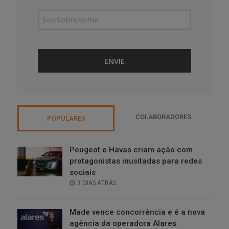
COLABORADORES
POPULARES
Peugeot e Havas criam ação com
protagonistas inusitadas para redes
sociais
POSTED
3 DIAS ATRÁS
ON
Made vence concorrência e é a nova
agência da operadora Alares