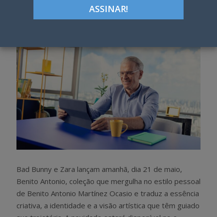
h
w
a
e
r
e
e
t
Bad Bunny e Zara lançam amanhã, dia 21 de maio,
Benito Antonio, coleção que mergulha no estilo pessoal
de Benito Antonio Martínez Ocasio e traduz a essência
criativa, a identidade e a visão artística que têm guiado