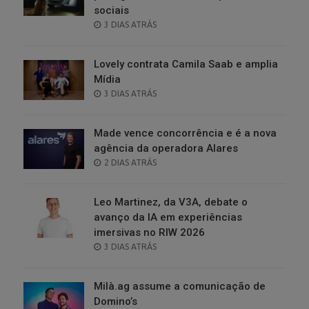
sociais
POSTED
3 DIAS ATRÁS
ON
Lovely contrata Camila Saab e amplia
Mídia
POSTED
3 DIAS ATRÁS
ON
Made vence concorrência e é a nova
agência da operadora Alares
POSTED
2 DIAS ATRÁS
ON
Leo Martinez, da V3A, debate o
avanço da IA em experiências
imersivas no RIW 2026
POSTED
3 DIAS ATRÁS
ON
Milà.ag assume a comunicação de
Domino’s