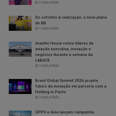
POSTED
3 DIAS ATRÁS
ON
Do cofrinho à realização: o novo plano
do BB
POSTED
3 DIAS ATRÁS
ON
Avantto House reúne líderes da
aviação executiva, inovação e
negócios durante a semana da
LABACE
POSTED
3 DIAS ATRÁS
ON
Brasil Global Summit 2026 projeta
futuro da inovação em parceria com a
Holding in.Pacto
POSTED
2 DIAS ATRÁS
ON
OPPO e Asia lançam campanha