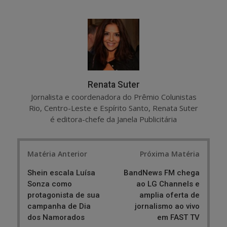
a
e
r
e
e
t
Renata Suter
Jornalista e coordenadora do Prêmio Colunistas
Rio, Centro-Leste e Espírito Santo, Renata Suter
é editora-chefe da Janela Publicitária
Post
Matéria Anterior
Próxima Matéria
navigation
Shein escala Luísa
BandNews FM chega
Sonza como
ao LG Channels e
protagonista de sua
amplia oferta de
campanha de Dia
jornalismo ao vivo
dos Namorados
em FAST TV