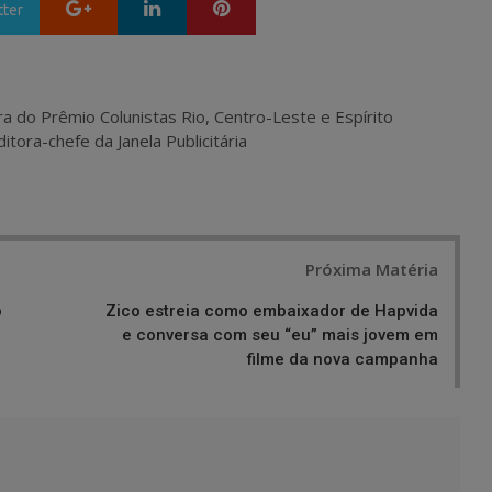
Google+
LinkedIn
Pinterest
tter
ra do Prêmio Colunistas Rio, Centro-Leste e Espírito
itora-chefe da Janela Publicitária
Próxima Matéria
o
Zico estreia como embaixador de Hapvida
e conversa com seu “eu” mais jovem em
filme da nova campanha