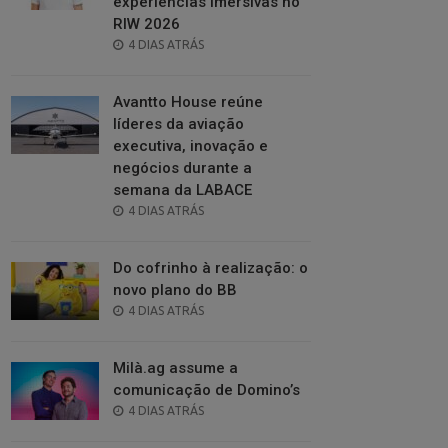
experiências imersivas no
RIW 2026
POSTED
4 DIAS ATRÁS
ON
Avantto House reúne
líderes da aviação
executiva, inovação e
negócios durante a
semana da LABACE
POSTED
4 DIAS ATRÁS
ON
Do cofrinho à realização: o
novo plano do BB
POSTED
4 DIAS ATRÁS
ON
Milà.ag assume a
comunicação de Domino’s
POSTED
4 DIAS ATRÁS
ON