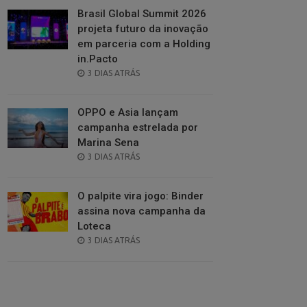
Brasil Global Summit 2026
projeta futuro da inovação
em parceria com a Holding
in.Pacto
POSTED
3 DIAS ATRÁS
ON
OPPO e Asia lançam
campanha estrelada por
Marina Sena
POSTED
3 DIAS ATRÁS
ON
O palpite vira jogo: Binder
assina nova campanha da
Loteca
POSTED
3 DIAS ATRÁS
ON