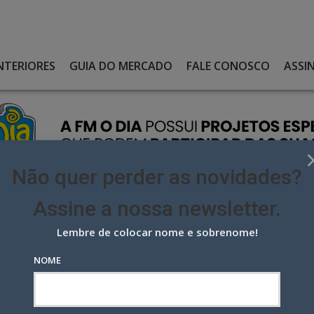
NTERIORES
GUIA DO MERCADO
FALE CONOSCO
ASSI
Não quer perder as novidades?
Assine a nossa newsletter.
Lembre de colocar nome e sobrenome!
AO LG CHANNELS E AMPLIA OFERTA DE JORNALISMO AO VIVO EM
NOME
LG Channels e amplia oferta