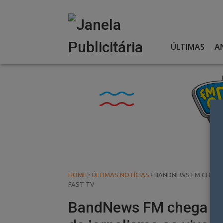
Skip
to
content
ÚLTIMAS
A
›
›
HOME
ÚLTIMAS NOTÍCIAS
BANDNEWS FM CHEGA 
FAST TV
BandNews FM chega ao 