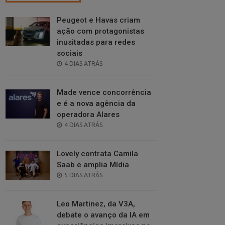
Peugeot e Havas criam
ação com protagonistas
inusitadas para redes
sociais
POSTED
4 DIAS ATRÁS
ON
Made vence concorrência
e é a nova agência da
operadora Alares
POSTED
4 DIAS ATRÁS
ON
Lovely contrata Camila
Saab e amplia Mídia
POSTED
5 DIAS ATRÁS
ON
Leo Martinez, da V3A,
debate o avanço da IA em