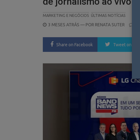
de jornalismo ao vivo 
MARKETING E NEGÓCIOS
ÚLTIMAS NOTÍCIAS
POSTED
3 MESES ATRÁS
— POR
RENATA SUTER
0
ON
Share
on Facebook
Tweet
on Twi