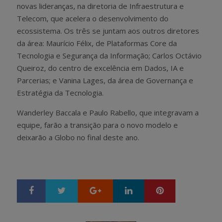
novas lideranças, na diretoria de Infraestrutura e
Telecom, que acelera o desenvolvimento do
ecossistema. Os três se juntam aos outros diretores
da área: Maurício Félix, de Plataformas Core da
Tecnologia e Segurança da Informação; Carlos Octávio
Queiroz, do centro de excelência em Dados, IA e
Parcerias; e Vanina Lages, da área de Governança e
Estratégia da Tecnologia.
Wanderley Baccala e Paulo Rabello, que integravam a
equipe, farão a transição para o novo modelo e
deixarão a Globo no final deste ano.
Google+
LinkedIn
Pinterest
S
T
h
w
a
e
r
e