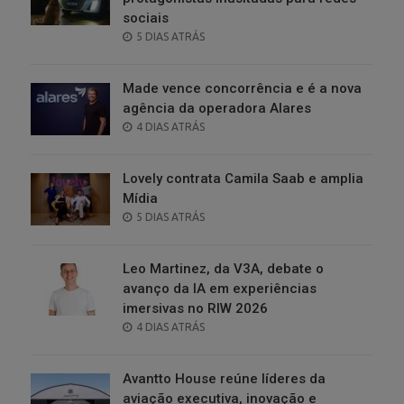
sociais
POSTED
5 DIAS ATRÁS
ON
Made vence concorrência e é a nova
agência da operadora Alares
POSTED
4 DIAS ATRÁS
ON
Lovely contrata Camila Saab e amplia
Mídia
POSTED
5 DIAS ATRÁS
ON
Leo Martinez, da V3A, debate o
avanço da IA em experiências
imersivas no RIW 2026
POSTED
4 DIAS ATRÁS
ON
Avantto House reúne líderes da
aviação executiva, inovação e