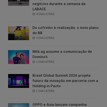
negócios durante a semana da
LABACE
POSTED
4 DIAS ATRÁS
ON
Do cofrinho à realização: o novo plano
do BB
POSTED
4 DIAS ATRÁS
ON
Milà.ag assume a comunicação de
Domino’s
POSTED
5 DIAS ATRÁS
ON
Brasil Global Summit 2026 projeta
futuro da inovação em parceria com a
Holding in.Pacto
POSTED
3 DIAS ATRÁS
ON
OPPO e Asia lançam campanha