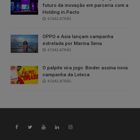
futuro da inovação em parceria com a
Holding in.Pacto
POSTED
4 DIAS ATRÁS
ON
OPPO e Asia lançam campanha
estrelada por Marina Sena
POSTED
4 DIAS ATRÁS
ON
O palpite vira jogo: Binder assina nova
campanha da Loteca
POSTED
4 DIAS ATRÁS
ON