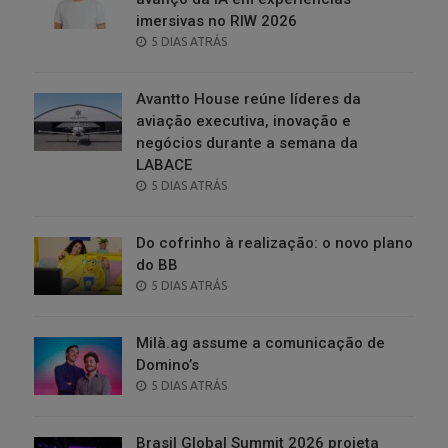
imersivas no RIW 2026
POSTED
5 DIAS ATRÁS
ON
Avantto House reúne líderes da
aviação executiva, inovação e
negócios durante a semana da
LABACE
POSTED
5 DIAS ATRÁS
ON
Do cofrinho à realização: o novo plano
do BB
POSTED
5 DIAS ATRÁS
ON
Milà.ag assume a comunicação de
Domino’s
POSTED
5 DIAS ATRÁS
ON
Brasil Global Summit 2026 projeta