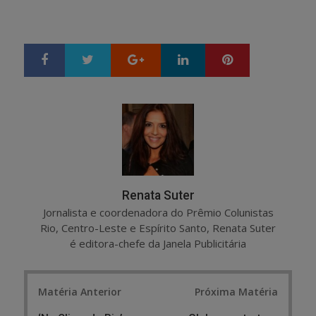
Google+
LinkedIn
Pinterest
S
T
h
w
a
e
r
e
e
t
Renata Suter
Jornalista e coordenadora do Prêmio Colunistas
Rio, Centro-Leste e Espírito Santo, Renata Suter
é editora-chefe da Janela Publicitária
Post
Matéria Anterior
Próxima Matéria
navigation