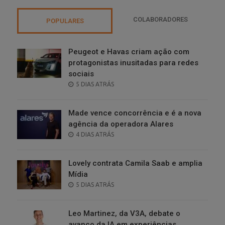
COLABORADORES
POPULARES
Peugeot e Havas criam ação com
protagonistas inusitadas para redes
sociais
POSTED
5 DIAS ATRÁS
ON
Made vence concorrência e é a nova
agência da operadora Alares
POSTED
4 DIAS ATRÁS
ON
Lovely contrata Camila Saab e amplia
Mídia
POSTED
5 DIAS ATRÁS
ON
Leo Martinez, da V3A, debate o
avanço da IA em experiências