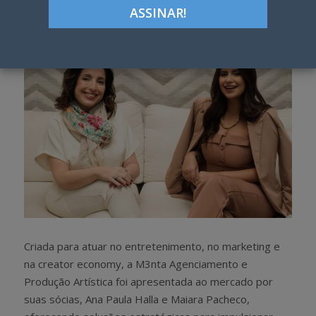
h
w
a
e
r
e
e
t
Criada para atuar no entretenimento, no marketing e
na creator economy, a M3nta Agenciamento e
Produção Artística foi apresentada ao mercado por
suas sócias, Ana Paula Halla e Maiara Pacheco,