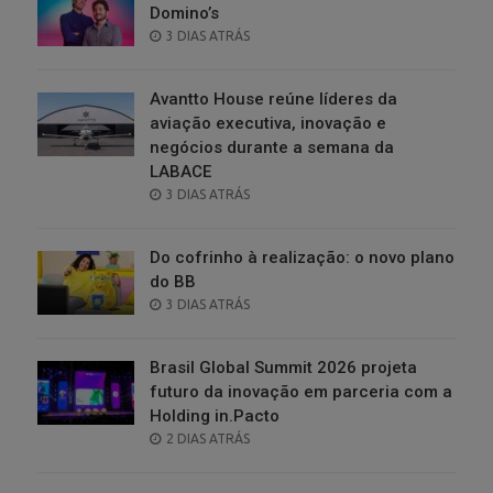
Domino’s
POSTED
3 DIAS ATRÁS
ON
Avantto House reúne líderes da
aviação executiva, inovação e
negócios durante a semana da
LABACE
POSTED
3 DIAS ATRÁS
ON
Do cofrinho à realização: o novo plano
do BB
POSTED
3 DIAS ATRÁS
ON
Brasil Global Summit 2026 projeta
futuro da inovação em parceria com a
Holding in.Pacto
POSTED
2 DIAS ATRÁS
ON