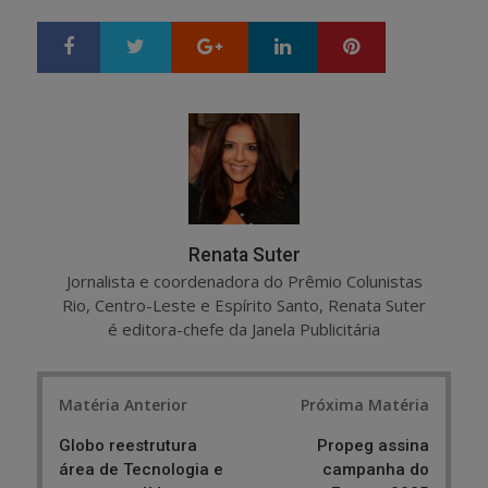
Google+
LinkedIn
Pinterest
S
T
h
w
a
e
r
e
e
t
Renata Suter
Jornalista e coordenadora do Prêmio Colunistas
Rio, Centro-Leste e Espírito Santo, Renata Suter
é editora-chefe da Janela Publicitária
Post
Matéria Anterior
Próxima Matéria
navigation
Globo reestrutura
Propeg assina
área de Tecnologia e
campanha do