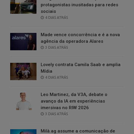
protagonistas inusitadas para redes
sociais
POSTED
4 DIAS ATRÁS
ON
Made vence concorrência e é a nova
agência da operadora Alares
POSTED
3 DIAS ATRÁS
ON
Lovely contrata Camila Saab e amplia
Mídia
POSTED
4 DIAS ATRÁS
ON
Leo Martinez, da V3A, debate o
avanço da IA em experiências
imersivas no RIW 2026
POSTED
3 DIAS ATRÁS
ON
Milà.ag assume a comunicação de