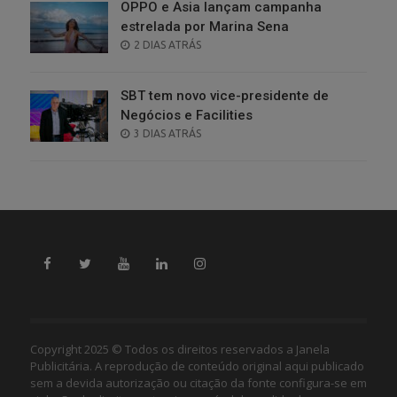
OPPO e Asia lançam campanha
estrelada por Marina Sena
POSTED
2 DIAS ATRÁS
ON
SBT tem novo vice-presidente de
Negócios e Facilities
POSTED
3 DIAS ATRÁS
ON
Copyright 2025 © Todos os direitos reservados a Janela
Publicitária. A reprodução de conteúdo original aqui publicado
sem a devida autorização ou citação da fonte configura-se em