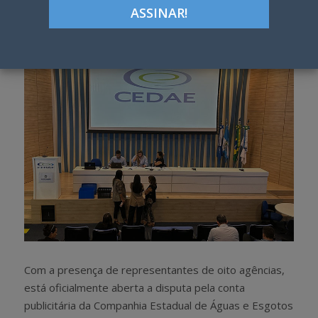
Google+
LinkedIn
Pinterest
S
T
h
w
a
e
r
e
e
t
Com a presença de representantes de oito agências,
está oficialmente aberta a disputa pela conta
publicitária da Companhia Estadual de Águas e Esgotos