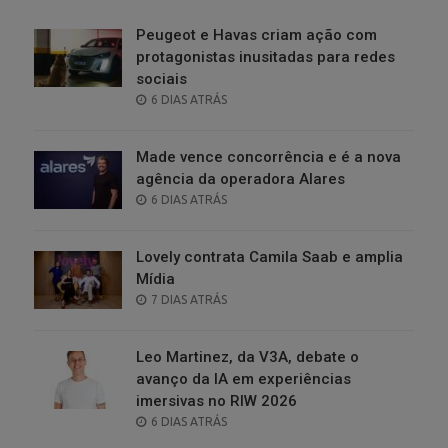
Peugeot e Havas criam ação com
protagonistas inusitadas para redes
sociais
POSTED
6 DIAS ATRÁS
ON
Made vence concorrência e é a nova
agência da operadora Alares
POSTED
6 DIAS ATRÁS
ON
Lovely contrata Camila Saab e amplia
Mídia
POSTED
7 DIAS ATRÁS
ON
Leo Martinez, da V3A, debate o
avanço da IA em experiências
imersivas no RIW 2026
POSTED
6 DIAS ATRÁS
ON