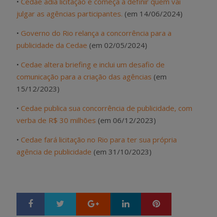
•
Cedae adia licitação e começa a definir quem vai
julgar as agências participantes.
(em 14/06/2024)
•
Governo do Rio relança a concorrência para a
publicidade da Cedae
(em 02/05/2024)
•
Cedae altera briefing e inclui um desafio de
comunicação para a criação das agências
(em
15/12/2023)
•
Cedae publica sua concorrência de publicidade, com
verba de R$ 30 milhões
(em 06/12/2023)
•
Cedae fará licitação no Rio para ter sua própria
agência de publicidade
(em 31/10/2023)
Google+
LinkedIn
Pinterest
S
T
h
w