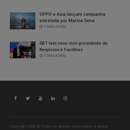
ON
OPPO e Asia lançam campanha
estrelada por Marina Sena
POSTED
5 DIAS ATRÁS
ON
SBT tem novo vice-presidente de
Negócios e Facilities
POSTED
5 DIAS ATRÁS
ON
Copyright 2025 © Todos os direitos reservados a Janela