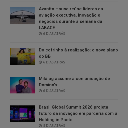
Avantto House reúne líderes da
aviação executiva, inovação e
negócios durante a semana da
LABACE
POSTED
6 DIAS ATRÁS
ON
Do cofrinho à realização: o novo plano
do BB
POSTED
6 DIAS ATRÁS
ON
Milà.ag assume a comunicação de
Domino’s
POSTED
6 DIAS ATRÁS
ON
Brasil Global Summit 2026 projeta
futuro da inovação em parceria com a
Holding in.Pacto
POSTED
5 DIAS ATRÁS