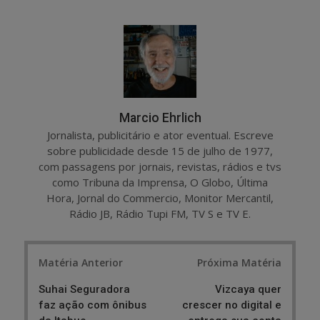
a
e
r
e
e
t
Marcio Ehrlich
Jornalista, publicitário e ator eventual. Escreve
sobre publicidade desde 15 de julho de 1977,
com passagens por jornais, revistas, rádios e tvs
como Tribuna da Imprensa, O Globo, Última
Hora, Jornal do Commercio, Monitor Mercantil,
Rádio JB, Rádio Tupi FM, TV S e TV E.
Post
Matéria Anterior
Próxima Matéria
navigation
Suhai Seguradora
Vizcaya quer
faz ação com ônibus
crescer no digital e