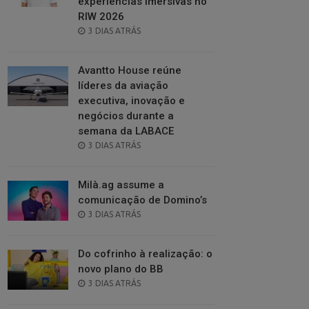
experiências imersivas no
RIW 2026
POSTED
3 DIAS ATRÁS
ON
Avantto House reúne
líderes da aviação
executiva, inovação e
negócios durante a
semana da LABACE
POSTED
3 DIAS ATRÁS
ON
Milà.ag assume a
comunicação de Domino’s
POSTED
3 DIAS ATRÁS
ON
Do cofrinho à realização: o
novo plano do BB
POSTED
3 DIAS ATRÁS
ON