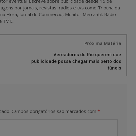
 e ator eventual. Escreve sobre publicidade desde 15 de
agens por jornais, revistas, rádios e tvs como Tribuna da
ma Hora, Jornal do Commercio, Monitor Mercantil, Rádio
e TV E.
Próxima Matéria
Vereadores do Rio querem que
publicidade possa chegar mais perto dos
túneis
cado.
Campos obrigatórios são marcados com
*