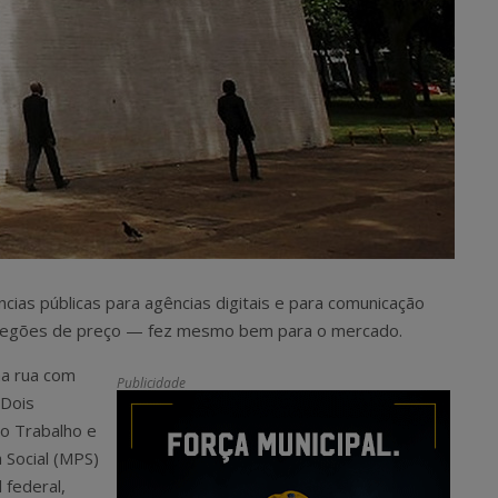
ncias públicas para agências digitais e para comunicação
 pregões de preço — fez mesmo bem para o mercado.
na rua com
Publicidade
 Dois
do Trabalho e
 Social (MPS)
 federal,