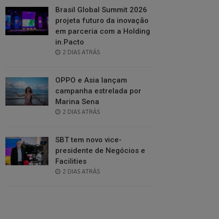
Brasil Global Summit 2026
projeta futuro da inovação
em parceria com a Holding
in.Pacto
POSTED
2 DIAS ATRÁS
ON
OPPO e Asia lançam
campanha estrelada por
Marina Sena
POSTED
2 DIAS ATRÁS
ON
SBT tem novo vice-
presidente de Negócios e
Facilities
POSTED
2 DIAS ATRÁS
ON