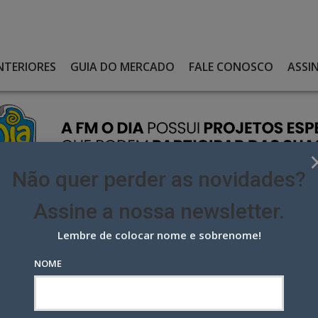
NTERIORES
GUIA DO MERCADO
FALE CONOSCO
ASSI
Não quer perder as novidades?
Assine a nossa newsletter.
Lembre de colocar nome e sobrenome!
LHO SE UNE À PREVIDÊNCIA COM VERBA DE R$ 32 MI NA ÁREA
NOME
 se une à Previdência com verba