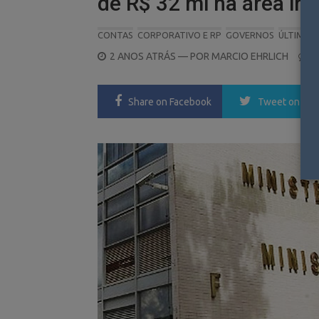
de R$ 32 mi na área ins
CONTAS
CORPORATIVO E RP
GOVERNOS
ÚLTIMAS 
POSTED
2 ANOS ATRÁS
— POR
MARCIO EHRLICH
0
ON
Share
on Facebook
Tweet
on Twi