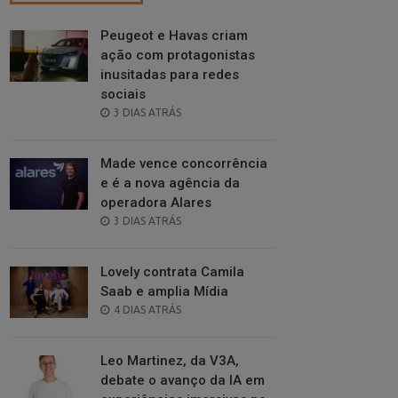
Peugeot e Havas criam
ação com protagonistas
inusitadas para redes
sociais
POSTED
3 DIAS ATRÁS
ON
Made vence concorrência
e é a nova agência da
operadora Alares
POSTED
3 DIAS ATRÁS
ON
Lovely contrata Camila
Saab e amplia Mídia
POSTED
4 DIAS ATRÁS
ON
Leo Martinez, da V3A,
debate o avanço da IA em