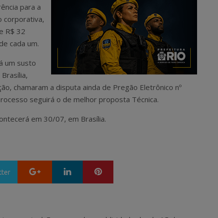
ência para a
 corporativa,
e R$ 32
 de cada um.
dá um susto
Brasília,
ão, chamaram a disputa ainda de Pregão Eletrônico nº
processo seguirá o de melhor proposta Técnica.
ontecerá em 30/07, em Brasília.
Google+
LinkedIn
Pinterest
tter