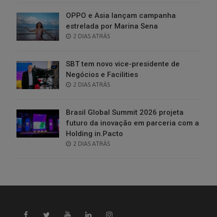
OPPO e Asia lançam campanha
estrelada por Marina Sena
POSTED
2 DIAS ATRÁS
ON
SBT tem novo vice-presidente de
Negócios e Facilities
POSTED
2 DIAS ATRÁS
ON
Brasil Global Summit 2026 projeta
futuro da inovação em parceria com a
Holding in.Pacto
POSTED
2 DIAS ATRÁS
ON