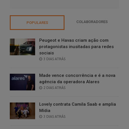
COLABORADORES
POPULARES
Peugeot e Havas criam ação com
protagonistas inusitadas para redes
sociais
POSTED
3 DIAS ATRÁS
ON
Made vence concorrência e é a nova
agência da operadora Alares
POSTED
2 DIAS ATRÁS
ON
Lovely contrata Camila Saab e amplia
Mídia
POSTED
3 DIAS ATRÁS
ON