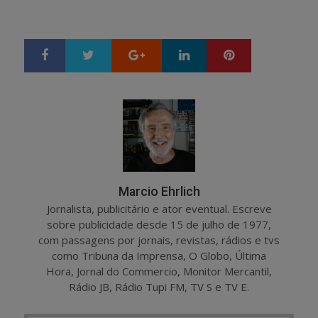
Google+
LinkedIn
Pinterest
S
T
h
w
a
e
r
e
e
t
Marcio Ehrlich
Jornalista, publicitário e ator eventual. Escreve
sobre publicidade desde 15 de julho de 1977,
com passagens por jornais, revistas, rádios e tvs
como Tribuna da Imprensa, O Globo, Última
Hora, Jornal do Commercio, Monitor Mercantil,
Rádio JB, Rádio Tupi FM, TV S e TV E.