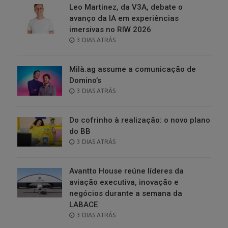
Leo Martinez, da V3A, debate o
avanço da IA em experiências
imersivas no RIW 2026
POSTED
3 DIAS ATRÁS
ON
Milà.ag assume a comunicação de
Domino’s
POSTED
3 DIAS ATRÁS
ON
Do cofrinho à realização: o novo plano
do BB
POSTED
3 DIAS ATRÁS
ON
Avantto House reúne líderes da
aviação executiva, inovação e
negócios durante a semana da
LABACE
POSTED
3 DIAS ATRÁS
ON