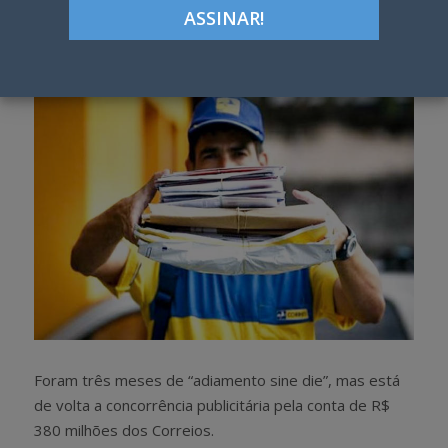
Google+
LinkedIn
Pinterest
S
T
h
w
a
e
r
e
e
t
Foram três meses de “adiamento sine die”, mas está
de volta a concorrência publicitária pela conta de R$
380 milhões dos Correios.