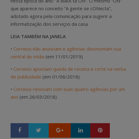
nesta época do ano: “A Black tá ON”. O mesmo “ON”
que aparece no conceito “A gente se cONecta”,
adotado agora pela comunicação para sugerir a
informatização dos serviços da casa.
LEIA TAMBÉM NA JANELA
•
Correios não anunciam e agências desmontam sua
central de mídia
(em 11/01/2019)
•
Correios apontam queda de receita e corte na verba
de publicidade
(em 01/06/2018)
•
Correios renovam com suas quatro agências por um
ano
(em 26/03/2018)
Google+
LinkedIn
Pinterest
S
T
h
w