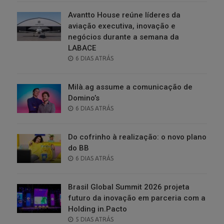
Avantto House reúne líderes da
aviação executiva, inovação e
negócios durante a semana da
LABACE
POSTED
6 DIAS ATRÁS
ON
Milà.ag assume a comunicação de
Domino’s
POSTED
6 DIAS ATRÁS
ON
Do cofrinho à realização: o novo plano
do BB
POSTED
6 DIAS ATRÁS
ON
Brasil Global Summit 2026 projeta
futuro da inovação em parceria com a
Holding in.Pacto
POSTED
5 DIAS ATRÁS