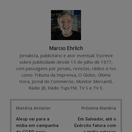
a
e
r
e
e
t
Marcio Ehrlich
Jornalista, publicitário e ator eventual. Escreve
sobre publicidade desde 15 de julho de 1977,
com passagens por jornais, revistas, rádios e tvs
como Tribuna da Imprensa, O Globo, Última
Hora, Jornal do Commercio, Monitor Mercantil,
Rádio JB, Rádio Tupi FM, TV S e TV E.
Post
Matéria Anterior
Próxima Matéria
navigation
Alesp vai para a
Em Salvador, até o
mídia em campanha
Exército fatura com