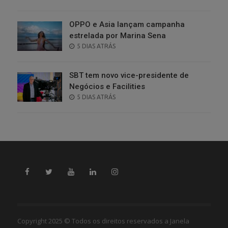
ON
OPPO e Asia lançam campanha
estrelada por Marina Sena
POSTED
5 DIAS ATRÁS
ON
SBT tem novo vice-presidente de
Negócios e Facilities
POSTED
5 DIAS ATRÁS
ON
Copyright 2025 © Todos os direitos reservados a Janela