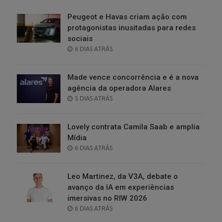
Peugeot e Havas criam ação com
protagonistas inusitadas para redes
sociais
POSTED
6 DIAS ATRÁS
ON
Made vence concorrência e é a nova
agência da operadora Alares
POSTED
5 DIAS ATRÁS
ON
Lovely contrata Camila Saab e amplia
Mídia
POSTED
6 DIAS ATRÁS
ON
Leo Martinez, da V3A, debate o
avanço da IA em experiências
imersivas no RIW 2026
POSTED
6 DIAS ATRÁS
ON