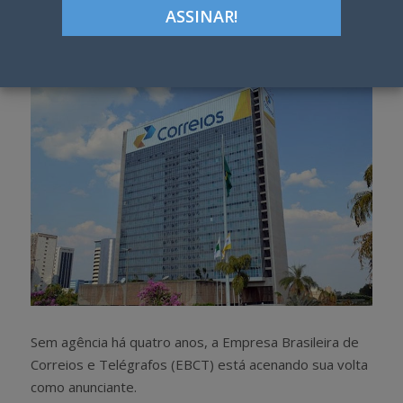
Google+
LinkedIn
Pinterest
S
T
h
w
a
e
r
e
e
t
Sem agência há quatro anos, a Empresa Brasileira de
Correios e Telégrafos (EBCT) está acenando sua volta
como anunciante.