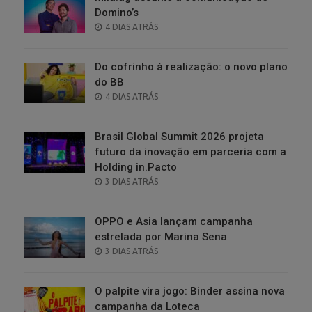
Domino’s
POSTED
4 DIAS ATRÁS
ON
Do cofrinho à realização: o novo plano
do BB
POSTED
4 DIAS ATRÁS
ON
Brasil Global Summit 2026 projeta
futuro da inovação em parceria com a
Holding in.Pacto
POSTED
3 DIAS ATRÁS
ON
OPPO e Asia lançam campanha
estrelada por Marina Sena
POSTED
3 DIAS ATRÁS
ON
O palpite vira jogo: Binder assina nova
campanha da Loteca