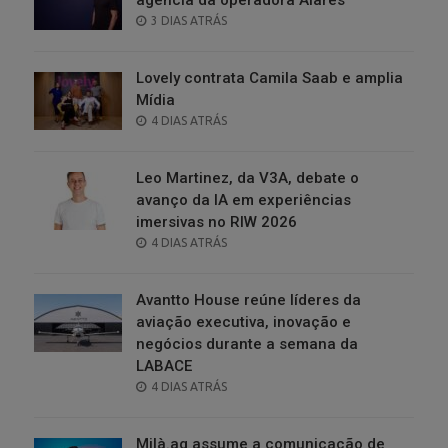
POSTED
3 DIAS ATRÁS
ON
Lovely contrata Camila Saab e amplia
Mídia
POSTED
4 DIAS ATRÁS
ON
Leo Martinez, da V3A, debate o
avanço da IA em experiências
imersivas no RIW 2026
POSTED
4 DIAS ATRÁS
ON
Avantto House reúne líderes da
aviação executiva, inovação e
negócios durante a semana da
LABACE
POSTED
4 DIAS ATRÁS
ON
Milà.ag assume a comunicação de