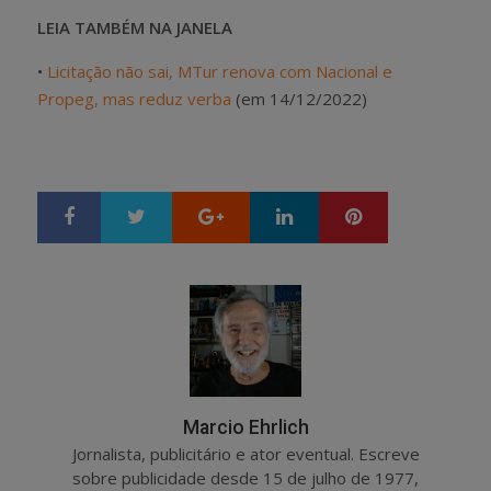
LEIA TAMBÉM NA JANELA
•
Licitação não sai, MTur renova com Nacional e
Propeg, mas reduz verba
(em 14/12/2022)
Google+
LinkedIn
Pinterest
S
T
h
w
a
e
r
e
e
t
Marcio Ehrlich
Jornalista, publicitário e ator eventual. Escreve
sobre publicidade desde 15 de julho de 1977,