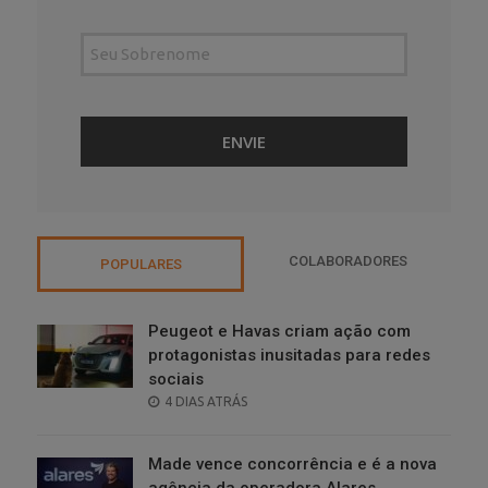
COLABORADORES
POPULARES
Peugeot e Havas criam ação com
protagonistas inusitadas para redes
sociais
POSTED
4 DIAS ATRÁS
ON
Made vence concorrência e é a nova
agência da operadora Alares