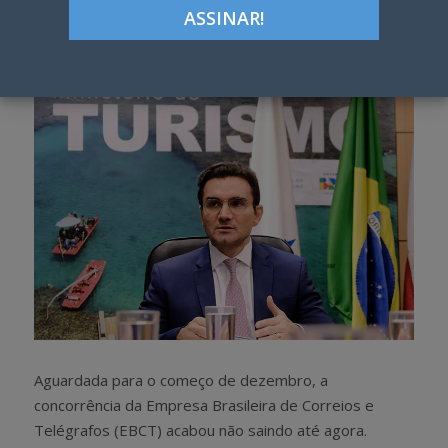
Google+
LinkedIn
Pinterest
S
T
h
w
a
e
r
e
e
t
Aguardada para o começo de dezembro, a
concorrência da Empresa Brasileira de Correios e
Telégrafos (EBCT) acabou não saindo até agora.