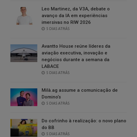
Leo Martinez, da V3A, debate o
avanço da IA em experiências
imersivas no RIW 2026
POSTED
5 DIAS ATRÁS
ON
Avantto House reúne líderes da
aviação executiva, inovação e
negócios durante a semana da
LABACE
POSTED
5 DIAS ATRÁS
ON
Milà.ag assume a comunicação de
Domino’s
POSTED
5 DIAS ATRÁS
ON
Do cofrinho à realização: o novo plano
do BB
POSTED
5 DIAS ATRÁS