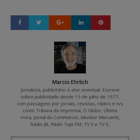
Google+
LinkedIn
Pinterest
S
T
h
w
a
e
r
e
e
t
Marcio Ehrlich
Jornalista, publicitário e ator eventual. Escreve
sobre publicidade desde 15 de julho de 1977,
com passagens por jornais, revistas, rádios e tvs
como Tribuna da Imprensa, O Globo, Última
Hora, Jornal do Commercio, Monitor Mercantil,
Rádio JB, Rádio Tupi FM, TV S e TV E.