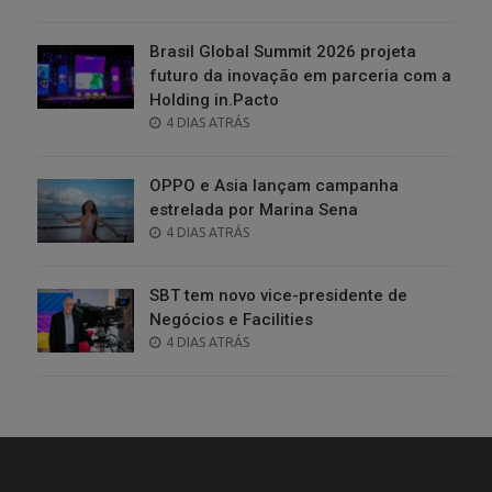
ON
Brasil Global Summit 2026 projeta
futuro da inovação em parceria com a
Holding in.Pacto
POSTED
4 DIAS ATRÁS
ON
OPPO e Asia lançam campanha
estrelada por Marina Sena
POSTED
4 DIAS ATRÁS
ON
SBT tem novo vice-presidente de
Negócios e Facilities
POSTED
4 DIAS ATRÁS
ON