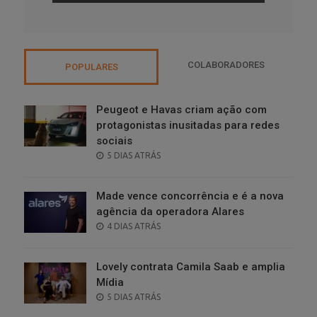
COLABORADORES
POPULARES
Peugeot e Havas criam ação com
protagonistas inusitadas para redes
sociais
POSTED
5 DIAS ATRÁS
ON
Made vence concorrência e é a nova
agência da operadora Alares
POSTED
4 DIAS ATRÁS
ON
Lovely contrata Camila Saab e amplia
Mídia
POSTED
5 DIAS ATRÁS
ON