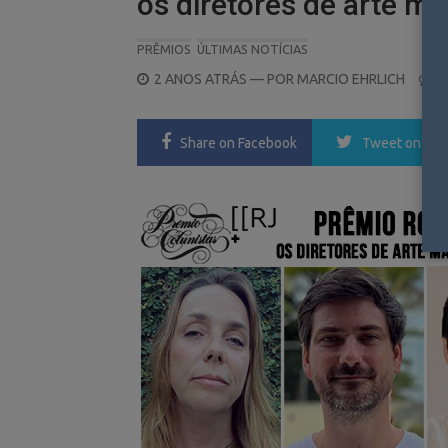
os diretores de arte ma
PRÊMIOS
ÚLTIMAS NOTÍCIAS
POSTED
2 ANOS ATRÁS
— POR
MARCIO EHRLICH
1
ON
Share
on Facebook
Tweet
on Twi