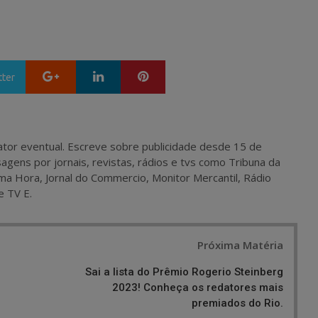
Google+
LinkedIn
Pinterest
tter
 e ator eventual. Escreve sobre publicidade desde 15 de
agens por jornais, revistas, rádios e tvs como Tribuna da
ma Hora, Jornal do Commercio, Monitor Mercantil, Rádio
e TV E.
Próxima Matéria
Sai a lista do Prêmio Rogerio Steinberg
2023! Conheça os redatores mais
premiados do Rio.