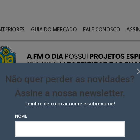
NTERIORES
GUIA DO MERCADO
FALE CONOSCO
ASSI
Não quer perder as novidades?
Assine a nossa newsletter.
Lembre de colocar nome e sobrenome!
IO ROGERIO STEINBERG 2023! CONHEÇA OS DIRETORES DE ARTE MAIS
NOME
Rogerio Steinberg 2023! Conheça