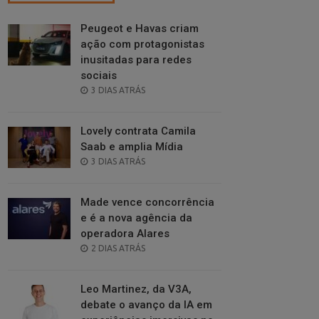
Peugeot e Havas criam
ação com protagonistas
inusitadas para redes
sociais
POSTED
3 DIAS ATRÁS
ON
Lovely contrata Camila
Saab e amplia Mídia
POSTED
3 DIAS ATRÁS
ON
Made vence concorrência
e é a nova agência da
operadora Alares
POSTED
2 DIAS ATRÁS
ON
Leo Martinez, da V3A,
debate o avanço da IA em