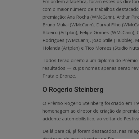
Em ordem alfabética, foram estes os diretor
com o maior número de trabalhos destacado
premiação: Ana Rocha (WMcCann), Arthur Pire
Bruno Mukai (WMcCann), Durval Filho (WMcCan
Ribeiro (Artplan), Felipe Gomes (WMcCann),
Rodrigues (WMcCann), João Stille (Hubble), M
Holanda (Artplan) e Tico Moraes (Studio Nuts
Todos terão direito a um diploma do Prêmio
resultados — cujos nomes apenas serão rev
Prata e Bronze.
O Rogerio Steinberg
O Prêmio Rogerio Steinberg foi criado em 1
homenagem ao diretor de criação da premiad
acidente automobilístico, ao voltar do Festiva
De lá para cá, já foram destacados, nas rel
diretores de arte atuantes no Rio.