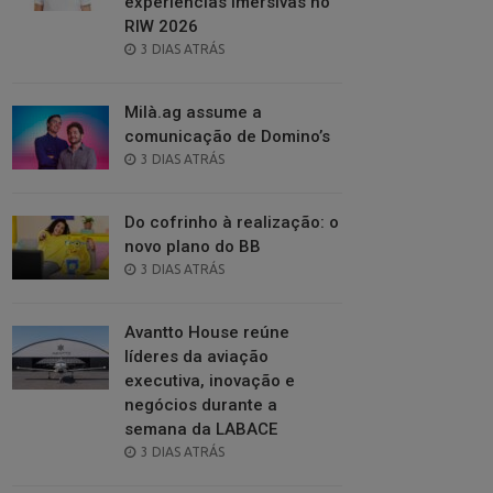
experiências imersivas no
RIW 2026
POSTED
3 DIAS ATRÁS
ON
Milà.ag assume a
comunicação de Domino’s
POSTED
3 DIAS ATRÁS
ON
Do cofrinho à realização: o
novo plano do BB
POSTED
3 DIAS ATRÁS
ON
Avantto House reúne
líderes da aviação
executiva, inovação e
negócios durante a
semana da LABACE
POSTED
3 DIAS ATRÁS
ON