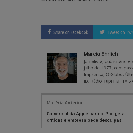
Share
on Facebook
Tweet
on Twi
Marcio Ehrlich
Jornalista, publicitário
julho de 1977, com pass
Imprensa, O Globo, Últi
JB, Rádio Tupi FM, TV S 
Post
Matéria Anterior
navigation
Comercial da Apple para o iPad gera
críticas e empresa pede desculpas