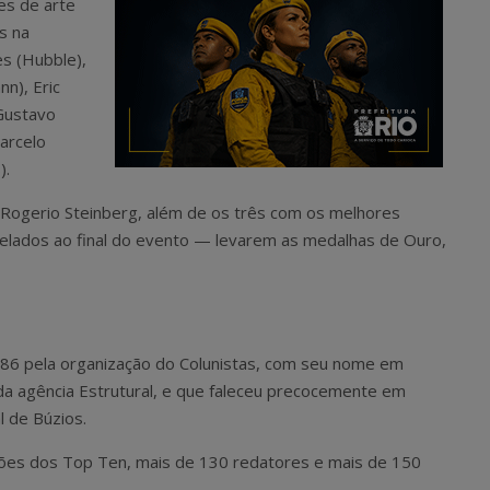
es de arte
s na
s (Hubble),
n), Eric
 Gustavo
arcelo
).
 Rogerio Steinberg, além de os três com os melhores
elados ao final do evento — levarem as medalhas de Ouro,
986 pela organização do Colunistas, com seu nome em
a agência Estrutural, e que faleceu precocemente em
l de Búzios.
ações dos Top Ten, mais de 130 redatores e mais de 150