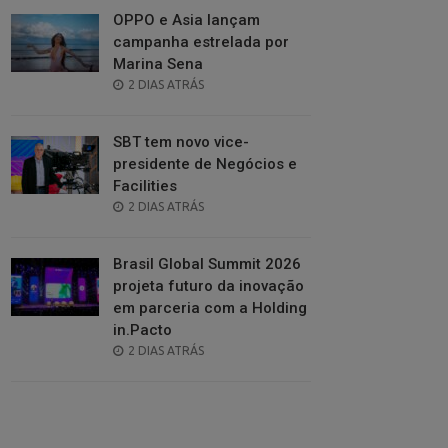
OPPO e Asia lançam
campanha estrelada por
Marina Sena
POSTED
2 DIAS ATRÁS
ON
SBT tem novo vice-
presidente de Negócios e
Facilities
POSTED
2 DIAS ATRÁS
ON
Brasil Global Summit 2026
projeta futuro da inovação
em parceria com a Holding
in.Pacto
POSTED
2 DIAS ATRÁS
ON