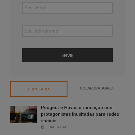
COLABORADORES
POPULARES
Peugeot e Havas criam ação com
protagonistas inusitadas para redes
sociais
POSTED
5 DIAS ATRÁS
ON