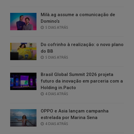
ON
Milà.ag assume a comunicação de
Domino’s
POSTED
5 DIAS ATRÁS
ON
Do cofrinho à realização: o novo plano
do BB
POSTED
5 DIAS ATRÁS
ON
Brasil Global Summit 2026 projeta
futuro da inovação em parceria com a
Holding in.Pacto
POSTED
4 DIAS ATRÁS
ON
OPPO e Asia lançam campanha
estrelada por Marina Sena
POSTED
4 DIAS ATRÁS
ON