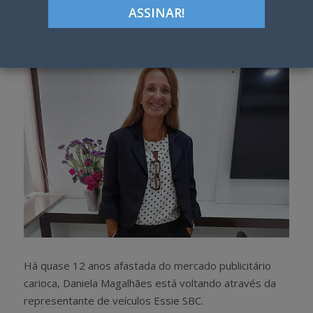
Google+
LinkedIn
Pinterest
S
T
h
w
a
e
r
e
e
t
Há quase 12 anos afastada do mercado publicitário
carioca, Daniela Magalhães está voltando através da
representante de veículos Essie SBC.