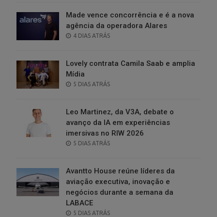
Made vence concorrência e é a nova
agência da operadora Alares
POSTED
4 DIAS ATRÁS
ON
Lovely contrata Camila Saab e amplia
Mídia
POSTED
5 DIAS ATRÁS
ON
Leo Martinez, da V3A, debate o
avanço da IA em experiências
imersivas no RIW 2026
POSTED
5 DIAS ATRÁS
ON
Avantto House reúne líderes da
aviação executiva, inovação e
negócios durante a semana da
LABACE
POSTED
5 DIAS ATRÁS