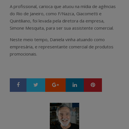
A profissional, carioca que atuou na mídia de agências
do Rio de Janeiro, como F/Nazca, Giacometti e
Quintiliano, foi levada pela diretora da empresa,
Simone Mesquita, para ser sua assistente comercial.
Neste meio tempo, Daniela vinha atuando como
empresária, e representante comercial de produtos
promocionais.
Google+
LinkedIn
Pinterest
S
T
h
w
a
e
r
e
e
t