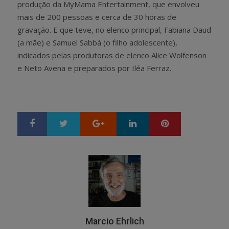
produção da MyMama Entertainment, que envolveu
mais de 200 pessoas e cerca de 30 horas de
gravação. E que teve, no elenco principal, Fabiana Daud
(a mãe) e Samuel Sabbá (o filho adolescente),
indicados pelas produtoras de elenco Alice Wolfenson
e Neto Avena e preparados por Iléa Ferraz.
Google+
LinkedIn
Pinterest
S
T
h
w
a
e
r
e
e
t
Marcio Ehrlich