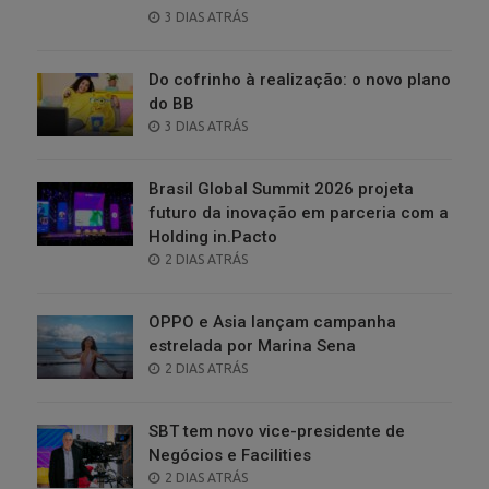
POSTED
3 DIAS ATRÁS
ON
Do cofrinho à realização: o novo plano
do BB
POSTED
3 DIAS ATRÁS
ON
Brasil Global Summit 2026 projeta
futuro da inovação em parceria com a
Holding in.Pacto
POSTED
2 DIAS ATRÁS
ON
OPPO e Asia lançam campanha
estrelada por Marina Sena
POSTED
2 DIAS ATRÁS
ON
SBT tem novo vice-presidente de
Negócios e Facilities
POSTED
2 DIAS ATRÁS