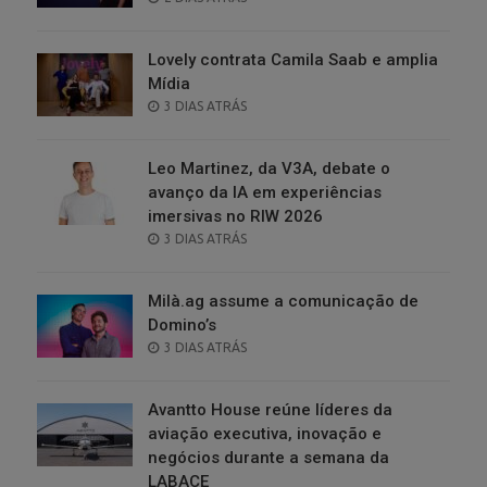
ON
Lovely contrata Camila Saab e amplia
Mídia
POSTED
3 DIAS ATRÁS
ON
Leo Martinez, da V3A, debate o
avanço da IA em experiências
imersivas no RIW 2026
POSTED
3 DIAS ATRÁS
ON
Milà.ag assume a comunicação de
Domino’s
POSTED
3 DIAS ATRÁS
ON
Avantto House reúne líderes da
aviação executiva, inovação e
negócios durante a semana da
LABACE