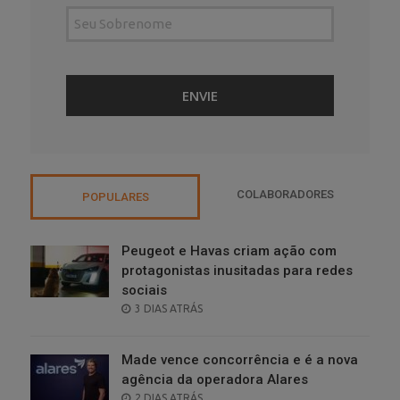
COLABORADORES
POPULARES
Peugeot e Havas criam ação com
protagonistas inusitadas para redes
sociais
POSTED
3 DIAS ATRÁS
ON
Made vence concorrência e é a nova
agência da operadora Alares
POSTED
2 DIAS ATRÁS