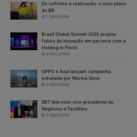
Do cofrinho à realização: o novo plano
do BB
POSTED
5 DIAS ATRÁS
ON
Brasil Global Summit 2026 projeta
futuro da inovação em parceria com a
Holding in.Pacto
POSTED
4 DIAS ATRÁS
ON
OPPO e Asia lançam campanha
estrelada por Marina Sena
POSTED
4 DIAS ATRÁS
ON
SBT tem novo vice-presidente de
Negócios e Facilities
POSTED
4 DIAS ATRÁS
ON