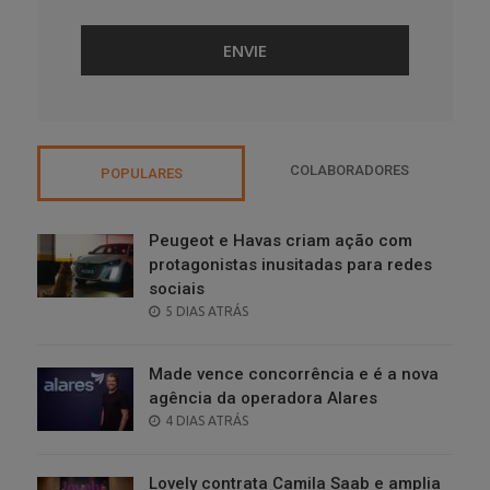
COLABORADORES
POPULARES
Peugeot e Havas criam ação com
protagonistas inusitadas para redes
sociais
POSTED
5 DIAS ATRÁS
ON
Made vence concorrência e é a nova
agência da operadora Alares
POSTED
4 DIAS ATRÁS
ON
Lovely contrata Camila Saab e amplia