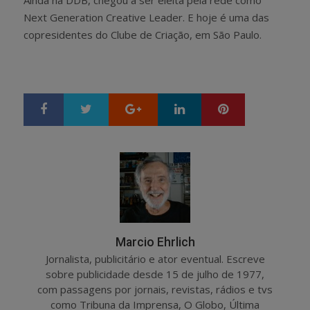
Next Generation Creative Leader. E hoje é uma das
copresidentes do Clube de Criação, em São Paulo.
Google+
LinkedIn
Pinterest
S
T
h
w
a
e
r
e
e
t
Marcio Ehrlich
Jornalista, publicitário e ator eventual. Escreve
sobre publicidade desde 15 de julho de 1977,
com passagens por jornais, revistas, rádios e tvs
como Tribuna da Imprensa, O Globo, Última