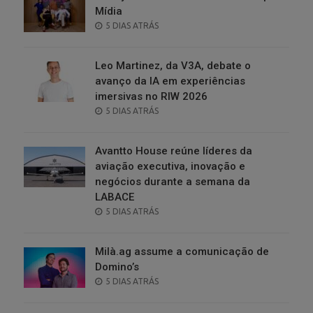
Mídia
POSTED
5 DIAS ATRÁS
ON
Leo Martinez, da V3A, debate o
avanço da IA em experiências
imersivas no RIW 2026
POSTED
5 DIAS ATRÁS
ON
Avantto House reúne líderes da
aviação executiva, inovação e
negócios durante a semana da
LABACE
POSTED
5 DIAS ATRÁS
ON
Milà.ag assume a comunicação de
Domino’s
POSTED
5 DIAS ATRÁS
ON