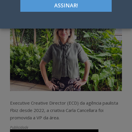
h
w
a
e
r
e
e
t
Executive Creative Director (ECD) da agência paulista
Fbiz desde 2022, a criativa Carla Cancellara foi
promovida a VP da área.
Publicidade