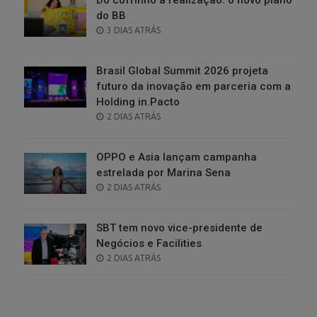
do BB
POSTED
3 DIAS ATRÁS
ON
Brasil Global Summit 2026 projeta
futuro da inovação em parceria com a
Holding in.Pacto
POSTED
2 DIAS ATRÁS
ON
OPPO e Asia lançam campanha
estrelada por Marina Sena
POSTED
2 DIAS ATRÁS
ON
SBT tem novo vice-presidente de
Negócios e Facilities
POSTED
2 DIAS ATRÁS
ON