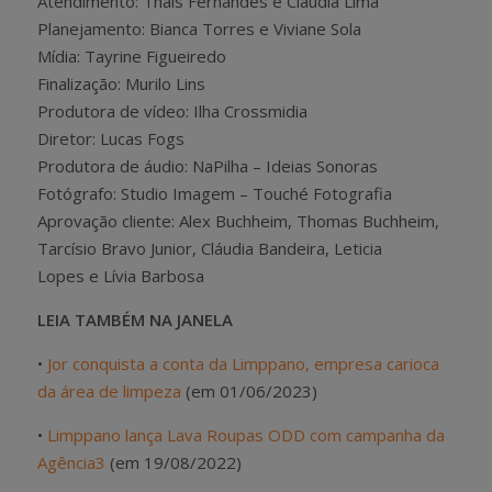
Atendimento: Thais Fernandes e Claudia Lima
Planejamento: Bianca Torres e Viviane Sola
Mídia: Tayrine Figueiredo
Finalização: Murilo Lins
Produtora de vídeo: Ilha Crossmidia
Diretor: Lucas Fogs
Produtora de áudio: NaPilha – Ideias Sonoras
Fotógrafo: Studio Imagem – Touché Fotografia
Aprovação cliente: Alex Buchheim, Thomas Buchheim,
Tarcísio Bravo Junior, Cláudia Bandeira, Leticia
Lopes e Lívia Barbosa
LEIA TAMBÉM NA JANELA
•
Jor conquista a conta da Limppano, empresa carioca
da área de limpeza
(em 01/06/2023)
•
Limppano lança Lava Roupas ODD com campanha da
Agência3
(em 19/08/2022)