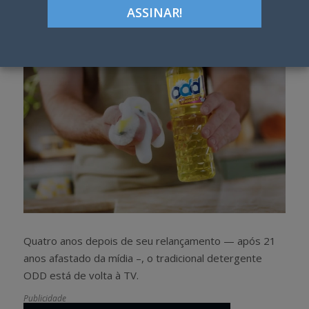
h
w
a
e
r
e
e
t
Quatro anos depois de seu relançamento — após 21
anos afastado da mídia –, o tradicional detergente
ODD está de volta à TV.
Publicidade