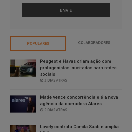
COLABORADORES
POPULARES
Peugeot e Havas criam ação com
protagonistas inusitadas para redes
sociais
POSTED
3 DIAS ATRÁS
ON
Made vence concorrência e é a nova
agência da operadora Alares
POSTED
2 DIAS ATRÁS
ON
Lovely contrata Camila Saab e amplia