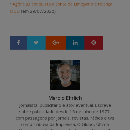
•
Agência3 conquista a conta da Limppano e relança
ODD
(em 29/07/2020)
Google+
LinkedIn
Pinterest
S
T
h
w
a
e
r
e
e
t
Marcio Ehrlich
Jornalista, publicitário e ator eventual. Escreve
sobre publicidade desde 15 de julho de 1977,
com passagens por jornais, revistas, rádios e tvs
como Tribuna da Imprensa, O Globo, Última