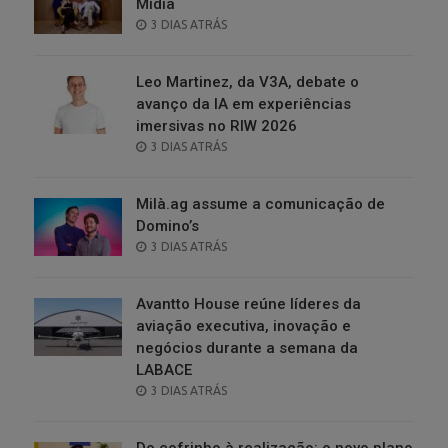
Mídia
POSTED
3 DIAS ATRÁS
ON
Leo Martinez, da V3A, debate o
avanço da IA em experiências
imersivas no RIW 2026
POSTED
3 DIAS ATRÁS
ON
Milà.ag assume a comunicação de
Domino’s
POSTED
3 DIAS ATRÁS
ON
Avantto House reúne líderes da
aviação executiva, inovação e
negócios durante a semana da
LABACE
POSTED
3 DIAS ATRÁS
ON
Do cofrinho à realização: o novo plano