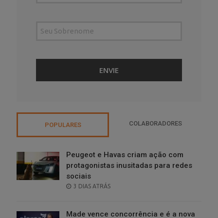
COLABORADORES
POPULARES
Peugeot e Havas criam ação com
protagonistas inusitadas para redes
sociais
POSTED
3 DIAS ATRÁS
ON
Made vence concorrência e é a nova