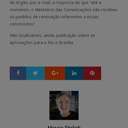
do órgão, por e-mail, a resposta de que “até o
momento, o Ministério das Comunicações não recebeu
os pedidos de renovação referentes a essas
concessões”.
Não localizamos, ainda, publicação sobre as
aprovações para o Rio e Brasília.
Google+
LinkedIn
Pinterest
S
T
h
w
a
e
r
e
e
t
Marcio Ehrlich