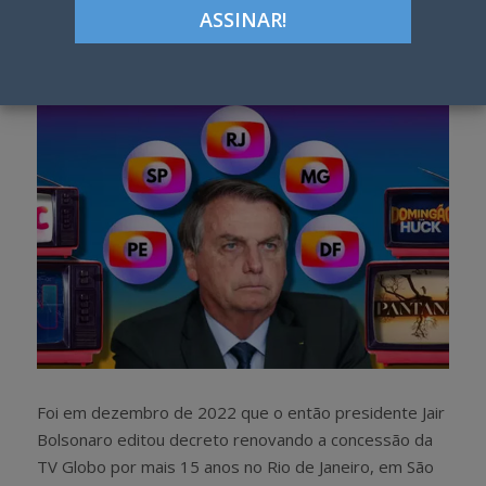
Google+
LinkedIn
Pinterest
S
T
h
w
a
e
r
e
e
t
Foi em dezembro de 2022 que o então presidente Jair
Bolsonaro editou decreto renovando a concessão da
TV Globo por mais 15 anos no Rio de Janeiro, em São