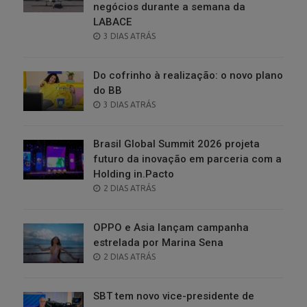
negócios durante a semana da
LABACE
POSTED
3 DIAS ATRÁS
ON
Do cofrinho à realização: o novo plano
do BB
POSTED
3 DIAS ATRÁS
ON
Brasil Global Summit 2026 projeta
futuro da inovação em parceria com a
Holding in.Pacto
POSTED
2 DIAS ATRÁS
ON
OPPO e Asia lançam campanha
estrelada por Marina Sena
POSTED
2 DIAS ATRÁS
ON
SBT tem novo vice-presidente de