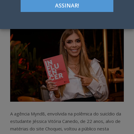
Google+
LinkedIn
Pinterest
S
T
h
w
a
e
r
e
e
t
A agência Mynd8, envolvida na polêmica do suicídio da
estudante Jéssica Vitória Canedo, de 22 anos, alvo de
matérias do site Choquei, voltou a público nesta