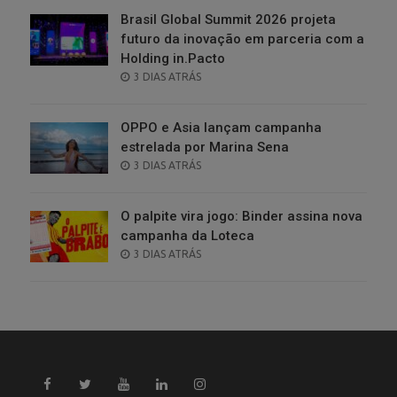
Brasil Global Summit 2026 projeta
futuro da inovação em parceria com a
Holding in.Pacto
POSTED
3 DIAS ATRÁS
ON
OPPO e Asia lançam campanha
estrelada por Marina Sena
POSTED
3 DIAS ATRÁS
ON
O palpite vira jogo: Binder assina nova
campanha da Loteca
POSTED
3 DIAS ATRÁS
ON