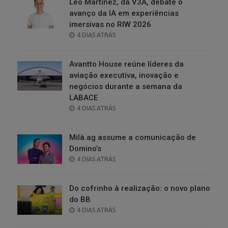
Leo Martinez, da V3A, debate o
avanço da IA em experiências
imersivas no RIW 2026
POSTED
4 DIAS ATRÁS
ON
Avantto House reúne líderes da
aviação executiva, inovação e
negócios durante a semana da
LABACE
POSTED
4 DIAS ATRÁS
ON
Milà.ag assume a comunicação de
Domino’s
POSTED
4 DIAS ATRÁS
ON
Do cofrinho à realização: o novo plano
do BB
POSTED
4 DIAS ATRÁS
ON