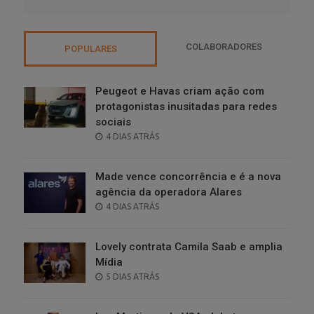
COLABORADORES
POPULARES
Peugeot e Havas criam ação com
protagonistas inusitadas para redes
sociais
POSTED
4 DIAS ATRÁS
ON
Made vence concorrência e é a nova
agência da operadora Alares
POSTED
4 DIAS ATRÁS
ON
Lovely contrata Camila Saab e amplia
Mídia
POSTED
5 DIAS ATRÁS
ON