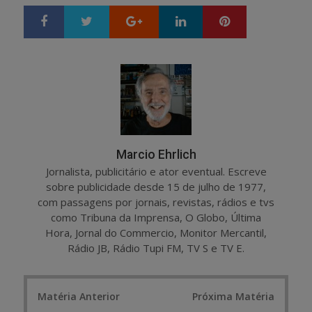
Google+
LinkedIn
Pinterest
S
T
h
w
a
e
r
e
e
t
Marcio Ehrlich
Jornalista, publicitário e ator eventual. Escreve
sobre publicidade desde 15 de julho de 1977,
com passagens por jornais, revistas, rádios e tvs
como Tribuna da Imprensa, O Globo, Última
Hora, Jornal do Commercio, Monitor Mercantil,
Rádio JB, Rádio Tupi FM, TV S e TV E.
Post
Matéria Anterior
Próxima Matéria
navigation