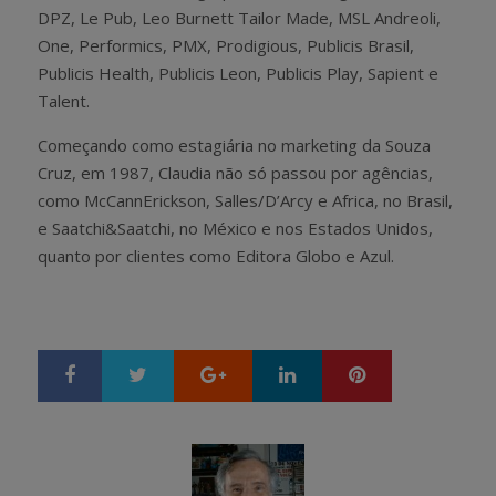
DPZ, Le Pub, Leo Burnett Tailor Made, MSL Andreoli,
One, Performics, PMX, Prodigious, Publicis Brasil,
Publicis Health, Publicis Leon, Publicis Play, Sapient e
Talent.
Começando como estagiária no marketing da Souza
Cruz, em 1987, Claudia não só passou por agências,
como McCannErickson, Salles/D’Arcy e Africa, no Brasil,
e Saatchi&Saatchi, no México e nos Estados Unidos,
quanto por clientes como Editora Globo e Azul.
Google+
LinkedIn
Pinterest
S
T
h
w
a
e
r
e
e
t