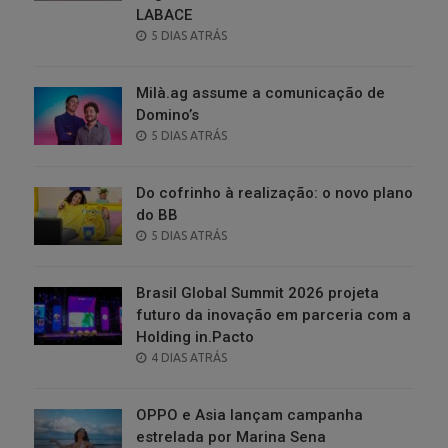
LABACE
POSTED
5 DIAS ATRÁS
ON
Milà.ag assume a comunicação de
Domino’s
POSTED
5 DIAS ATRÁS
ON
Do cofrinho à realização: o novo plano
do BB
POSTED
5 DIAS ATRÁS
ON
Brasil Global Summit 2026 projeta
futuro da inovação em parceria com a
Holding in.Pacto
POSTED
4 DIAS ATRÁS
ON
OPPO e Asia lançam campanha
estrelada por Marina Sena