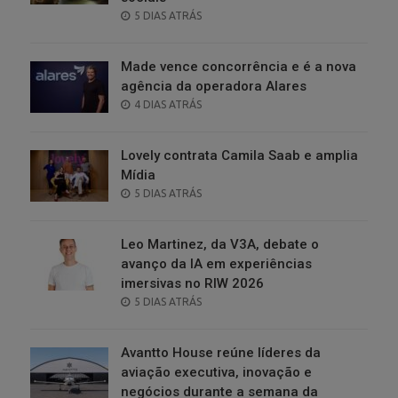
POSTED
5 DIAS ATRÁS
ON
Made vence concorrência e é a nova
agência da operadora Alares
POSTED
4 DIAS ATRÁS
ON
Lovely contrata Camila Saab e amplia
Mídia
POSTED
5 DIAS ATRÁS
ON
Leo Martinez, da V3A, debate o
avanço da IA em experiências
imersivas no RIW 2026
POSTED
5 DIAS ATRÁS
ON
Avantto House reúne líderes da
aviação executiva, inovação e
negócios durante a semana da