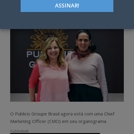
Google+
LinkedIn
Pinterest
S
T
h
w
a
e
r
e
e
t
O Publicis Groupe Brasil agora está com uma Chief
Marketing Officer (CMO) em seu organograma.
Publicidade