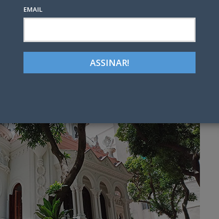
EMAIL
Google+
LinkedIn
Pinterest
tter