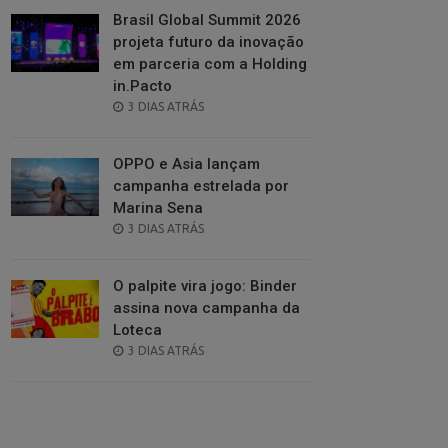
Brasil Global Summit 2026
projeta futuro da inovação
em parceria com a Holding
in.Pacto
POSTED
3 DIAS ATRÁS
ON
OPPO e Asia lançam
campanha estrelada por
Marina Sena
POSTED
3 DIAS ATRÁS
ON
O palpite vira jogo: Binder
assina nova campanha da
Loteca
POSTED
3 DIAS ATRÁS
ON