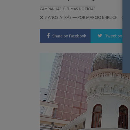
CAMPANHAS
ÚLTIMAS NOTÍCIAS
POSTED
3 ANOS ATRÁS
— POR
MARCIO EHRLICH
0
ON
Share
on Facebook
Tweet
on Twi