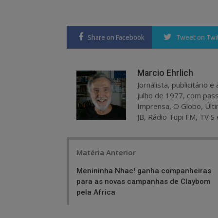
Share
on Facebook
Tweet
on Twi
Marcio Ehrlich
Jornalista, publicitário
julho de 1977, com pass
Imprensa, O Globo, Últi
JB, Rádio Tupi FM, TV S 
Post
Matéria Anterior
navigation
Menininha Nhac! ganha companheiras
para as novas campanhas de Claybom
pela Africa