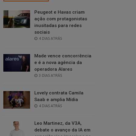
Peugeot e Havas criam
ação com protagonistas
inusitadas para redes
sociais
POSTED
4 DIAS ATRÁS
ON
Made vence concorrência
e é a nova agência da
operadora Alares
POSTED
3 DIAS ATRÁS
ON
Lovely contrata Camila
Saab e amplia Mídia
POSTED
4 DIAS ATRÁS
ON
Leo Martinez, da V3A,
debate o avanço da IA em