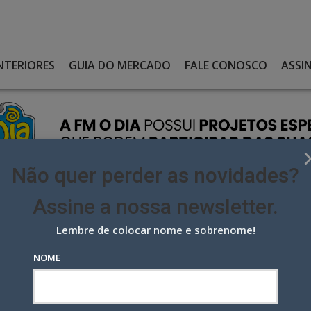
NTERIORES
GUIA DO MERCADO
FALE CONOSCO
ASSI
Não quer perder as novidades?
Assine a nossa newsletter.
Lembre de colocar nome e sobrenome!
M LICITAÇÃO DE R$ 23 MILHÕES ANUAIS PARA AGÊNCIA DIGITAL
NOME
licitação de R$ 23 milhões
ital