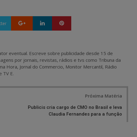
Google+
LinkedIn
Pinterest
tter
 e ator eventual. Escreve sobre publicidade desde 15 de
agens por jornais, revistas, rádios e tvs como Tribuna da
ma Hora, Jornal do Commercio, Monitor Mercantil, Rádio
e TV E.
Próxima Matéria
Publicis cria cargo de CMO no Brasil e leva
Claudia Fernandes para a função