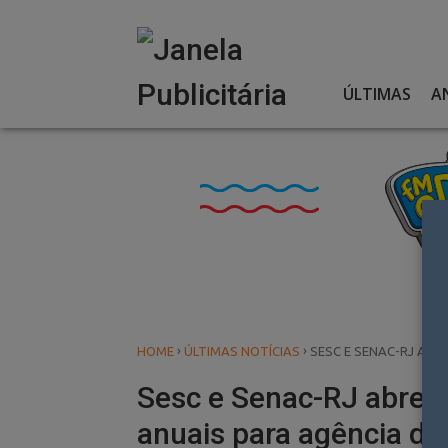
Skip
to
content
ÚLTIMAS
A
›
›
HOME
ÚLTIMAS NOTÍCIAS
SESC E SENAC-RJ ABRE
Sesc e Senac-RJ abrem 
anuais para agência dig