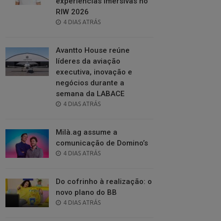
experiências imersivas no
RIW 2026
POSTED
4 DIAS ATRÁS
ON
Avantto House reúne
líderes da aviação
executiva, inovação e
negócios durante a
semana da LABACE
POSTED
4 DIAS ATRÁS
ON
Milà.ag assume a
comunicação de Domino’s
POSTED
4 DIAS ATRÁS
ON
Do cofrinho à realização: o
novo plano do BB
POSTED
4 DIAS ATRÁS
ON