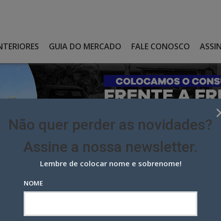
NTERIORES
GUIA DO MERCADO
FALE CONOSCO
ASSI
Não quer perder as novidades?
Assine a nossa newsletter.
Lembre de colocar nome e sobrenome!
IGOR NO COMBATE AOS PREGÕES PARA CONTRATAÇÃO DE
NOME
 no combate aos pregões para