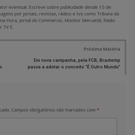
 e ator eventual. Escreve sobre publicidade desde 15 de
agens por jornais, revistas, rádios e tvs como Tribuna da
ma Hora, Jornal do Commercio, Monitor Mercantil, Rádio
e TV E.
Próxima Matéria
Em nova campanha, pela FCB, Brastemp
o
passa a adotar o conceito “É Outro Mundo”
cado.
Campos obrigatórios são marcados com
*