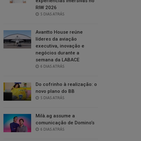
experiências imersivas no
RIW 2026
POSTED
5 DIAS ATRÁS
ON
Avantto House reúne
líderes da aviação
executiva, inovação e
negócios durante a
semana da LABACE
POSTED
6 DIAS ATRÁS
ON
Do cofrinho à realização: o
novo plano do BB
POSTED
5 DIAS ATRÁS
ON
Milà.ag assume a
comunicação de Domino’s
POSTED
6 DIAS ATRÁS
ON