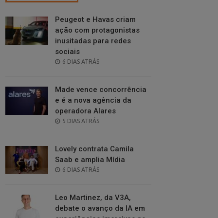
Peugeot e Havas criam
ação com protagonistas
inusitadas para redes
sociais
POSTED
6 DIAS ATRÁS
ON
Made vence concorrência
e é a nova agência da
operadora Alares
POSTED
5 DIAS ATRÁS
ON
Lovely contrata Camila
Saab e amplia Mídia
POSTED
6 DIAS ATRÁS
ON
Leo Martinez, da V3A,
debate o avanço da IA em