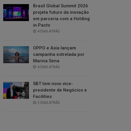
Brasil Global Summit 2026
projeta futuro da inovação
em parceria com a Holding
in.Pacto
POSTED
4 DIAS ATRÁS
ON
OPPO e Asia lançam
campanha estrelada por
Marina Sena
POSTED
4 DIAS ATRÁS
ON
SBT tem novo vice-
presidente de Negócios e
Facilities
POSTED
5 DIAS ATRÁS
ON