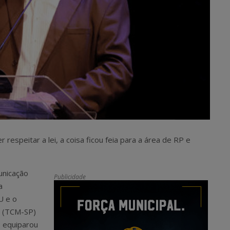
respeitar a lei, a coisa ficou feia para a área de RP e
unicação
Publicidade
a
U e o
o (TCM-SP)
e equiparou