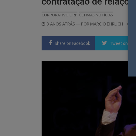
contratação de relaçõe
CORPORATIVO E RP
ÚLTIMAS NOTÍCIAS
POSTED
3 ANOS ATRÁS
— POR
MARCIO EHRLICH
1
ON
Share
on Facebook
Tweet
on Twi