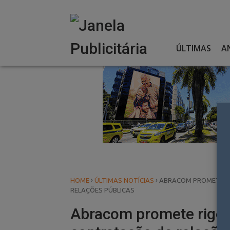
Skip
to
content
ÚLTIMAS
A
›
›
HOME
ÚLTIMAS NOTÍCIAS
ABRACOM PROMETE R
RELAÇÕES PÚBLICAS
Abracom promete rigor