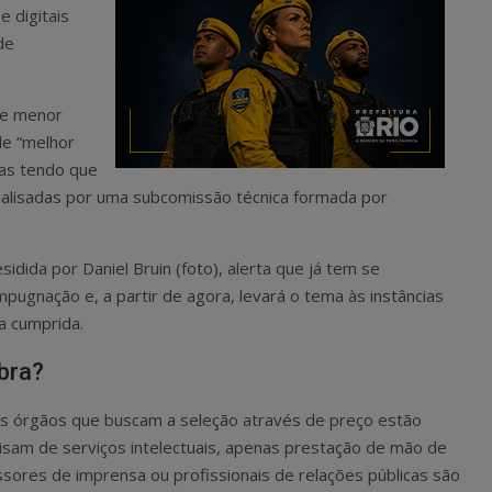
 digitais
de
de menor
de “melhor
sas tendo que
nalisadas por uma subcomissão técnica formada por
dida por Daniel Bruin (foto), alerta que já tem se
pugnação e, a partir de agora, levará o tema às instâncias
ja cumprida.
bra?
 os órgãos que buscam a seleção através de preço estão
isam de serviços intelectuais, apenas prestação de mão de
ores de imprensa ou profissionais de relações públicas são