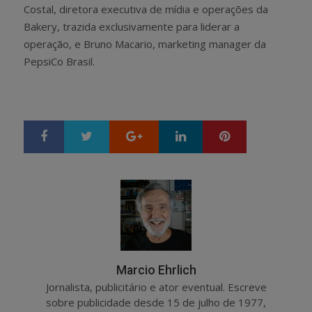
Costal, diretora executiva de mídia e operações da
Bakery, trazida exclusivamente para liderar a
operação, e Bruno Macario, marketing manager da
PepsiCo Brasil.
Google+
LinkedIn
Pinterest
S
T
h
w
a
e
r
e
e
t
Marcio Ehrlich
Jornalista, publicitário e ator eventual. Escreve
sobre publicidade desde 15 de julho de 1977,