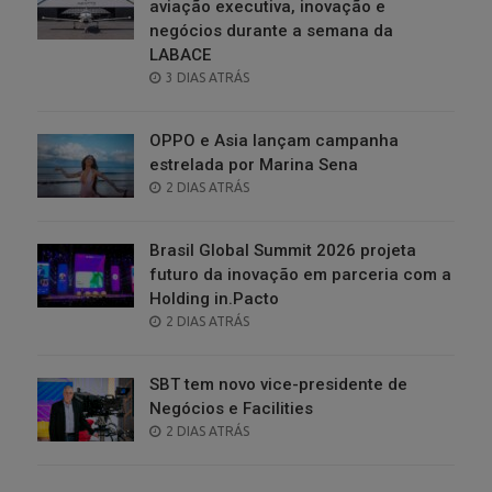
aviação executiva, inovação e
negócios durante a semana da
LABACE
POSTED
3 DIAS ATRÁS
ON
OPPO e Asia lançam campanha
estrelada por Marina Sena
POSTED
2 DIAS ATRÁS
ON
Brasil Global Summit 2026 projeta
futuro da inovação em parceria com a
Holding in.Pacto
POSTED
2 DIAS ATRÁS
ON
SBT tem novo vice-presidente de
Negócios e Facilities
POSTED
2 DIAS ATRÁS
ON