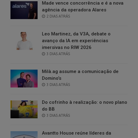
Made vence concorrência e é a nova
agência da operadora Alares
POSTED
2 DIAS ATRÁS
ON
Leo Martinez, da V3A, debate o
avanço da IA em experiências
imersivas no RIW 2026
POSTED
3 DIAS ATRÁS
ON
Milà.ag assume a comunicação de
Domino’s
POSTED
3 DIAS ATRÁS
ON
Do cofrinho à realização: o novo plano
do BB
POSTED
3 DIAS ATRÁS
ON
Avantto House reúne líderes da