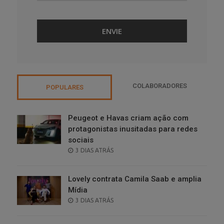
COLABORADORES
POPULARES
Peugeot e Havas criam ação com
protagonistas inusitadas para redes
sociais
POSTED
3 DIAS ATRÁS
ON
Lovely contrata Camila Saab e amplia
Mídia
POSTED
3 DIAS ATRÁS
ON