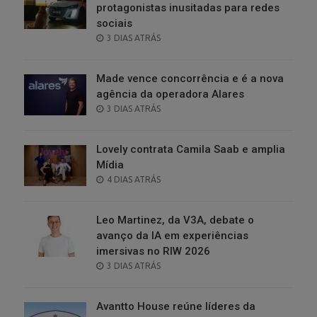
protagonistas inusitadas para redes
sociais
POSTED
3 DIAS ATRÁS
ON
Made vence concorrência e é a nova
agência da operadora Alares
POSTED
3 DIAS ATRÁS
ON
Lovely contrata Camila Saab e amplia
Mídia
POSTED
4 DIAS ATRÁS
ON
Leo Martinez, da V3A, debate o
avanço da IA em experiências
imersivas no RIW 2026
POSTED
3 DIAS ATRÁS
ON
Avantto House reúne líderes da