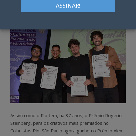
Google+
LinkedIn
Pinterest
S
T
h
w
a
e
r
e
e
t
Assim como o Rio tem, há 37 anos, o Prêmio Rogerio
Steinberg, para os criativos mais premiados no
Colunistas Rio, São Paulo agora ganhou o Prêmio Alex