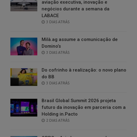
aviação executiva, inovação e
negócios durante a semana da
LABACE
POSTED
3 DIAS ATRÁS
ON
Milà.ag assume a comunicação de
Domino’s
POSTED
3 DIAS ATRÁS
ON
Do cofrinho à realização: o novo plano
do BB
POSTED
3 DIAS ATRÁS
ON
Brasil Global Summit 2026 projeta
futuro da inovação em parceria com a
Holding in.Pacto
POSTED
2 DIAS ATRÁS
ON