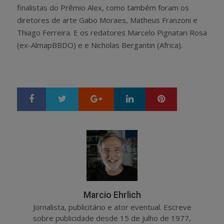
finalistas do Prêmio Alex, como também foram os
diretores de arte Gabo Moraes, Matheus Franzoni e
Thiago Ferreira. E os redatores Marcelo Pignatari Rosa
(ex-AlmapBBDO) e e Nicholas Bergantin (Africa).
Google+
LinkedIn
Pinterest
S
T
h
w
a
e
r
e
e
t
Marcio Ehrlich
Jornalista, publicitário e ator eventual. Escreve
sobre publicidade desde 15 de julho de 1977,