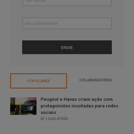
COLABORADORES
POPULARES
Peugeot e Havas criam ação com
protagonistas inusitadas para redes
sociais
POSTED
5 DIAS ATRÁS
ON