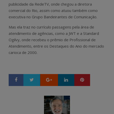
publicidade da RedeTV, onde chegou a diretora
comercial do Rio, assim como atuou também como
executiva no Grupo Bandeirantes de Comunicação.
Mas ela traz no currículo passagens pela área de
atendimento de agências, como a JWT e a Standard
Ogilvy, onde recebeu o prêmio de Profissional de
Atendimento, entre os Destaques do Ano do mercado
carioca de 2000.
Google+
LinkedIn
Pinterest
S
T
h
w
a
e
r
e
e
t