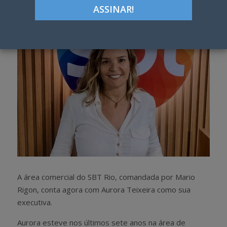
h
w
a
e
r
e
e
t
A área comercial do SBT Rio, comandada por Mario
Rigon, conta agora com Aurora Teixeira como sua
executiva.
Aurora esteve nos últimos sete anos na área de