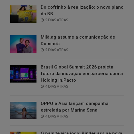
Do cofrinho à realização: o novo plano
do BB
POSTED
5 DIAS ATRÁS
ON
Milà.ag assume a comunicação de
Domino’s
POSTED
5 DIAS ATRÁS
ON
Brasil Global Summit 2026 projeta
futuro da inovação em parceria com a
Holding in.Pacto
POSTED
4 DIAS ATRÁS
ON
OPPO e Asia lançam campanha
estrelada por Marina Sena
POSTED
4 DIAS ATRÁS
ON
O palpite vira jogo: Binder assina nova