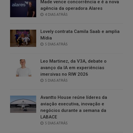
Made vence concorrência e é a nova
agência da operadora Alares
POSTED
4 DIAS ATRÁS
ON
Lovely contrata Camila Saab e amplia
Mídia
POSTED
5 DIAS ATRÁS
ON
Leo Martinez, da V3A, debate o
avanço da IA em experiências
imersivas no RIW 2026
POSTED
5 DIAS ATRÁS
ON
Avantto House reúne líderes da
aviação executiva, inovação e
negócios durante a semana da
LABACE
POSTED
5 DIAS ATRÁS
ON