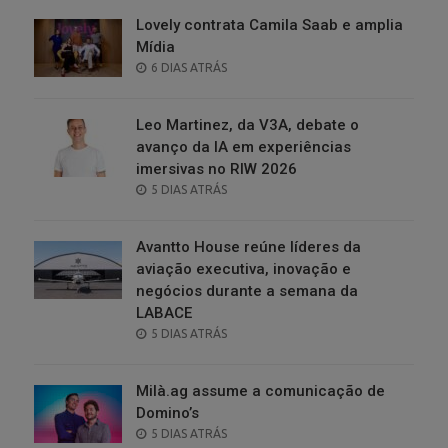
Lovely contrata Camila Saab e amplia
Mídia
POSTED
6 DIAS ATRÁS
ON
Leo Martinez, da V3A, debate o
avanço da IA em experiências
imersivas no RIW 2026
POSTED
5 DIAS ATRÁS
ON
Avantto House reúne líderes da
aviação executiva, inovação e
negócios durante a semana da
LABACE
POSTED
5 DIAS ATRÁS
ON
Milà.ag assume a comunicação de
Domino’s
POSTED
5 DIAS ATRÁS