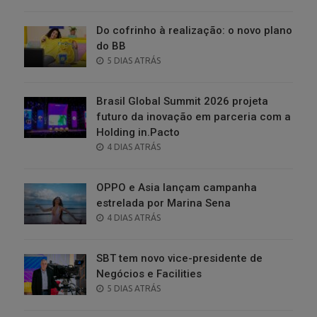
ON
Do cofrinho à realização: o novo plano
do BB
POSTED
5 DIAS ATRÁS
ON
Brasil Global Summit 2026 projeta
futuro da inovação em parceria com a
Holding in.Pacto
POSTED
4 DIAS ATRÁS
ON
OPPO e Asia lançam campanha
estrelada por Marina Sena
POSTED
4 DIAS ATRÁS
ON
SBT tem novo vice-presidente de
Negócios e Facilities
POSTED
5 DIAS ATRÁS
ON