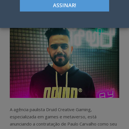
Google+
LinkedIn
Pinterest
S
T
h
w
a
e
r
e
e
t
A agência paulista Druid Creative Gaming,
especializada em games e metaverso, está
anunciando a contratação de Paulo Carvalho como seu