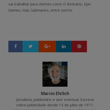
vai trabalhar para clientes como O Boticário, Epic
Games, Itaú, Submarino, entre outros.
Google+
LinkedIn
Pinterest
S
T
h
w
a
e
r
e
e
t
Marcio Ehrlich
Jornalista, publicitário e ator eventual. Escreve
sobre publicidade desde 15 de julho de 1977,