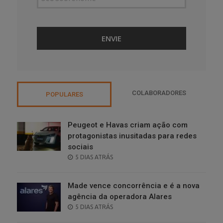
COLABORADORES
POPULARES
Peugeot e Havas criam ação com
protagonistas inusitadas para redes
sociais
POSTED
5 DIAS ATRÁS
ON
Made vence concorrência e é a nova
agência da operadora Alares
POSTED
5 DIAS ATRÁS
ON