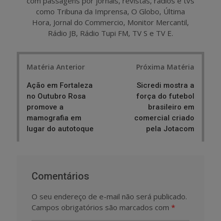
com passagens por jornais, revistas, rádios e tvs
como Tribuna da Imprensa, O Globo, Última
Hora, Jornal do Commercio, Monitor Mercantil,
Rádio JB, Rádio Tupi FM, TV S e TV E.
Post
Matéria Anterior
Próxima Matéria
navigation
Ação em Fortaleza
Sicredi mostra a
no Outubro Rosa
força do futebol
promove a
brasileiro em
mamografia em
comercial criado
lugar do autotoque
pela Jotacom
Comentários
O seu endereço de e-mail não será publicado.
Campos obrigatórios são marcados com
*