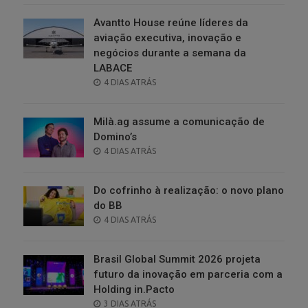
Avantto House reúne líderes da
aviação executiva, inovação e
negócios durante a semana da
LABACE
POSTED
4 DIAS ATRÁS
ON
Milà.ag assume a comunicação de
Domino’s
POSTED
4 DIAS ATRÁS
ON
Do cofrinho à realização: o novo plano
do BB
POSTED
4 DIAS ATRÁS
ON
Brasil Global Summit 2026 projeta
futuro da inovação em parceria com a
Holding in.Pacto
POSTED
3 DIAS ATRÁS