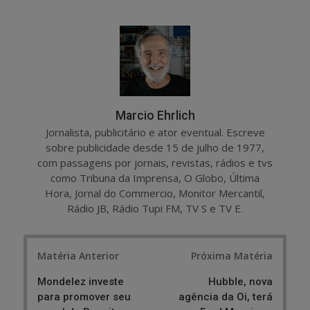
a
e
r
e
e
t
Marcio Ehrlich
Jornalista, publicitário e ator eventual. Escreve
sobre publicidade desde 15 de julho de 1977,
com passagens por jornais, revistas, rádios e tvs
como Tribuna da Imprensa, O Globo, Última
Hora, Jornal do Commercio, Monitor Mercantil,
Rádio JB, Rádio Tupi FM, TV S e TV E.
Post
Matéria Anterior
Próxima Matéria
navigation
Mondelez investe
Hubble, nova
para promover seu
agência da Oi, terá