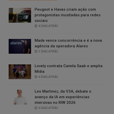
Peugeot e Havas criam ação com
protagonistas inusitadas para redes
sociais
POSTED
4 DIAS ATRÁS
ON
Made vence concorrência e é a nova
agência da operadora Alares
POSTED
3 DIAS ATRÁS
ON
Lovely contrata Camila Saab e amplia
Mídia
POSTED
4 DIAS ATRÁS
ON
Leo Martinez, da V3A, debate o
avanço da IA em experiências
imersivas no RIW 2026
POSTED
4 DIAS ATRÁS
ON