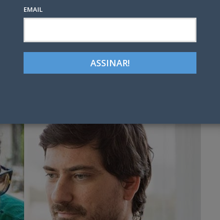
o
EMAIL
Google+
LinkedIn
Pinterest
tter