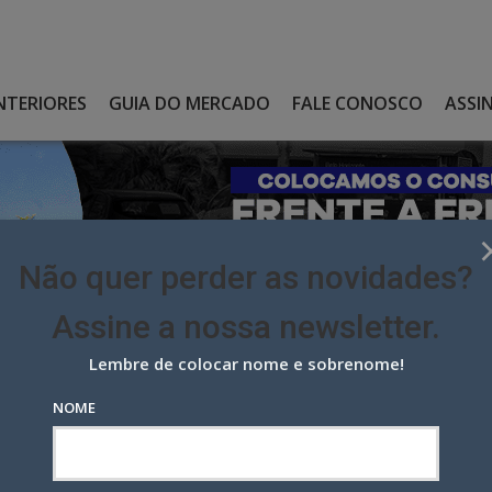
NTERIORES
GUIA DO MERCADO
FALE CONOSCO
ASSI
Não quer perder as novidades?
Assine a nossa newsletter.
Lembre de colocar nome e sobrenome!
A DA OI, TERÁ FRED MOREIRA E ARTHUR PIRES À FRENTE DA
NOME
 Oi, terá Fred Moreira e Arthur