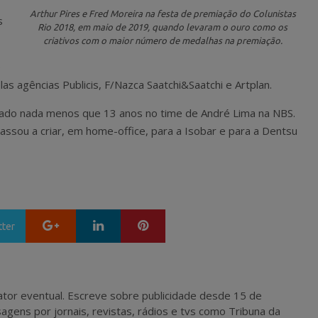
Arthur Pires e Fred Moreira na festa de premiação do Colunistas
s
Rio 2018, em maio de 2019, quando levaram o ouro como os
criativos com o maior número de medalhas na premiação.
o
s agências Publicis, F/Nazca Saatchi&Saatchi e Artplan.
assado nada menos que 13 anos no time de André Lima na NBS.
passou a criar, em home-office, para a Isobar e para a Dentsu
Google+
LinkedIn
Pinterest
tter
 e ator eventual. Escreve sobre publicidade desde 15 de
agens por jornais, revistas, rádios e tvs como Tribuna da