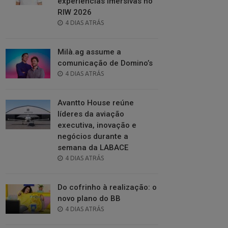
experiências imersivas no
RIW 2026
POSTED
4 DIAS ATRÁS
ON
Milà.ag assume a
comunicação de Domino’s
POSTED
4 DIAS ATRÁS
ON
Avantto House reúne
líderes da aviação
executiva, inovação e
negócios durante a
semana da LABACE
POSTED
4 DIAS ATRÁS
ON
Do cofrinho à realização: o
novo plano do BB
POSTED
4 DIAS ATRÁS
ON