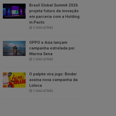
Brasil Global Summit 2026
projeta futuro da inovação
em parceria com a Holding
in.Pacto
POSTED
3 DIAS ATRÁS
ON
OPPO e Asia lançam
campanha estrelada por
Marina Sena
POSTED
3 DIAS ATRÁS
ON
O palpite vira jogo: Binder
assina nova campanha da
Loteca
POSTED
3 DIAS ATRÁS
ON