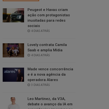
Peugeot e Havas criam
ação com protagonistas
inusitadas para redes
sociais
POSTED
4 DIAS ATRÁS
ON
Lovely contrata Camila
Saab e amplia Mídia
POSTED
4 DIAS ATRÁS
ON
Made vence concorrência
e é a nova agência da
operadora Alares
POSTED
3 DIAS ATRÁS
ON
Leo Martinez, da V3A,
debate o avanço da IA em