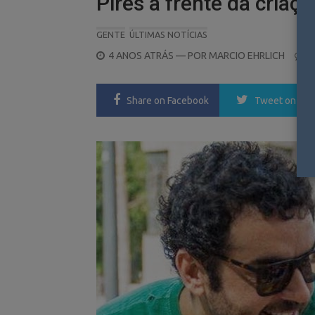
Pires à frente da criaçã
GENTE
ÚLTIMAS NOTÍCIAS
POSTED
4 ANOS ATRÁS
— POR
MARCIO EHRLICH
1
ON
Share
on Facebook
Tweet
on Twi