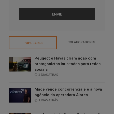
COLABORADORES
POPULARES
Peugeot e Havas criam ação com
protagonistas inusitadas para redes
sociais
POSTED
3 DIAS ATRÁS
ON
Made vence concorrência e é a nova
agência da operadora Alares
POSTED
3 DIAS ATRÁS
ON