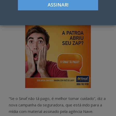
Google+
LinkedIn
Pinterest
S
T
h
w
a
e
r
e
e
t
“Se o Sinaf não tá pago, é melhor tomar cuidado”, diz a
nova campanha da seguradora, que está indo para a
mídia com material assinado pela agência Nave.