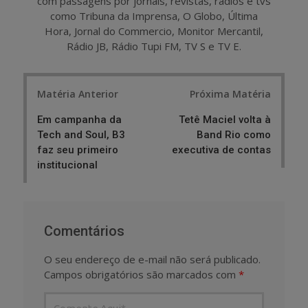
com passagens por jornais, revistas, rádios e tvs
como Tribuna da Imprensa, O Globo, Última
Hora, Jornal do Commercio, Monitor Mercantil,
Rádio JB, Rádio Tupi FM, TV S e TV E.
Post
Matéria Anterior
Próxima Matéria
navigation
Em campanha da
Tetê Maciel volta à
Tech and Soul, B3
Band Rio como
faz seu primeiro
executiva de contas
institucional
Comentários
O seu endereço de e-mail não será publicado.
Campos obrigatórios são marcados com
*