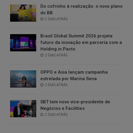
Do cofrinho à realização: o novo plano
do BB
POSTED
3 DIAS ATRÁS
ON
Brasil Global Summit 2026 projeta
futuro da inovação em parceria com a
Holding in.Pacto
POSTED
2 DIAS ATRÁS
ON
OPPO e Asia lançam campanha
estrelada por Marina Sena
POSTED
2 DIAS ATRÁS
ON
SBT tem novo vice-presidente de
Negócios e Facilities
POSTED
2 DIAS ATRÁS
ON