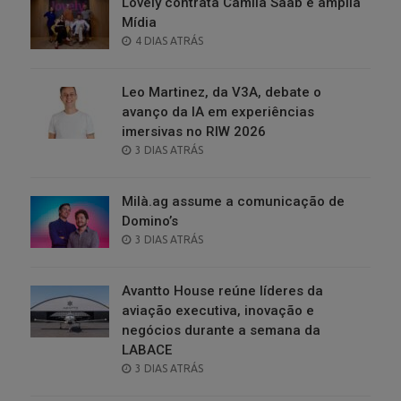
Lovely contrata Camila Saab e amplia
Mídia
POSTED
4 DIAS ATRÁS
ON
Leo Martinez, da V3A, debate o
avanço da IA em experiências
imersivas no RIW 2026
POSTED
3 DIAS ATRÁS
ON
Milà.ag assume a comunicação de
Domino’s
POSTED
3 DIAS ATRÁS
ON
Avantto House reúne líderes da
aviação executiva, inovação e
negócios durante a semana da
LABACE
POSTED
3 DIAS ATRÁS
ON