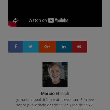
Google+
LinkedIn
Pinterest
S
T
h
w
a
e
r
e
e
t
Marcio Ehrlich
Jornalista, publicitário e ator eventual. Escreve
sobre publicidade desde 15 de julho de 1977,