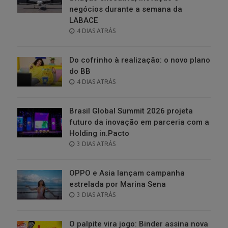
negócios durante a semana da
LABACE
POSTED
4 DIAS ATRÁS
ON
Do cofrinho à realização: o novo plano
do BB
POSTED
4 DIAS ATRÁS
ON
Brasil Global Summit 2026 projeta
futuro da inovação em parceria com a
Holding in.Pacto
POSTED
3 DIAS ATRÁS
ON
OPPO e Asia lançam campanha
estrelada por Marina Sena
POSTED
3 DIAS ATRÁS
ON
O palpite vira jogo: Binder assina nova