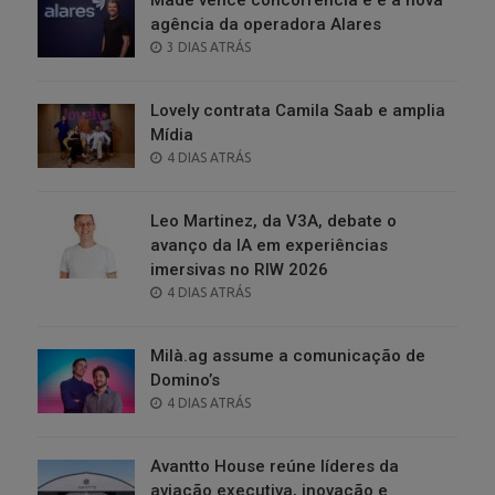
agência da operadora Alares
POSTED
3 DIAS ATRÁS
ON
Lovely contrata Camila Saab e amplia
Mídia
POSTED
4 DIAS ATRÁS
ON
Leo Martinez, da V3A, debate o
avanço da IA em experiências
imersivas no RIW 2026
POSTED
4 DIAS ATRÁS
ON
Milà.ag assume a comunicação de
Domino’s
POSTED
4 DIAS ATRÁS
ON
Avantto House reúne líderes da
aviação executiva, inovação e