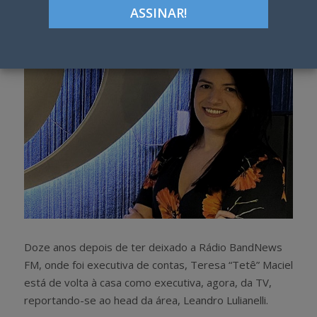
h
w
a
e
r
e
e
t
Doze anos depois de ter deixado a Rádio BandNews
FM, onde foi executiva de contas, Teresa “Tetê” Maciel
está de volta à casa como executiva, agora, da TV,
reportando-se ao head da área, Leandro Lulianelli.