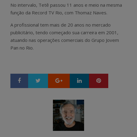
No intervalo, Tetê passou 11 anos e meio na mesma
função da Record TV Rio, com Thomaz Naves.
A profissional tem mais de 20 anos no mercado
publicitário, tendo começado sua carreira em 2001,
atuando nas operações comerciais do Grupo Jovem
Pan no Rio.
Google+
LinkedIn
Pinterest
S
T
h
w
a
e
r
e
e
t