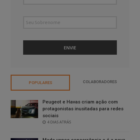
COLABORADORES
POPULARES
Peugeot e Havas criam ação com
protagonistas inusitadas para redes
sociais
POSTED
4 DIAS ATRÁS
ON
Made vence concorrência e é a nova