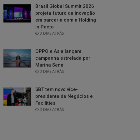
Brasil Global Summit 2026
projeta futuro da inovação
em parceria com a Holding
in.Pacto
POSTED
3 DIAS ATRÁS
ON
OPPO e Asia lançam
campanha estrelada por
Marina Sena
POSTED
3 DIAS ATRÁS
ON
SBT tem novo vice-
presidente de Negócios e
Facilities
POSTED
3 DIAS ATRÁS
ON