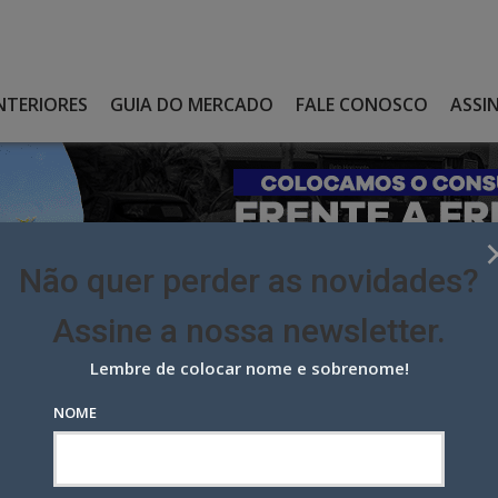
NTERIORES
GUIA DO MERCADO
FALE CONOSCO
ASSI
Não quer perder as novidades?
Assine a nossa newsletter.
Lembre de colocar nome e sobrenome!
ZAR MIDREI COMO DIRETOR DE PUBLICIDADE
NOME
Midrei como diretor de