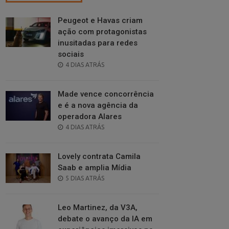
Peugeot e Havas criam
ação com protagonistas
inusitadas para redes
sociais
POSTED
4 DIAS ATRÁS
ON
Made vence concorrência
e é a nova agência da
operadora Alares
POSTED
4 DIAS ATRÁS
ON
Lovely contrata Camila
Saab e amplia Mídia
POSTED
5 DIAS ATRÁS
ON
Leo Martinez, da V3A,
debate o avanço da IA em