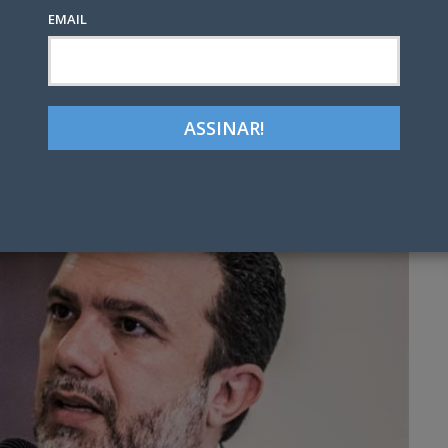
EMAIL
Google+
LinkedIn
Pinterest
tter