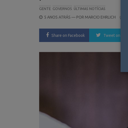
GENTE
GOVERNOS
ÚLTIMAS NOTÍCIAS
POSTED
5 ANOS ATRÁS
— POR
MARCIO EHRLICH
0
ON
Share
on Facebook
Tweet
on Twi