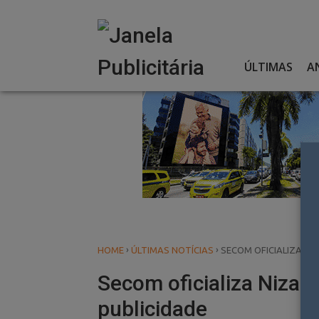
Skip
to
content
ÚLTIMAS
A
›
›
HOME
ÚLTIMAS NOTÍCIAS
SECOM OFICIALIZA NI
Secom oficializa Nizar 
publicidade