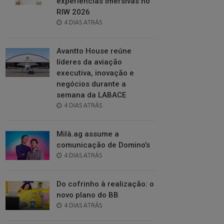
experiências imersivas no
RIW 2026
POSTED
4 DIAS ATRÁS
ON
Avantto House reúne
líderes da aviação
executiva, inovação e
negócios durante a
semana da LABACE
POSTED
4 DIAS ATRÁS
ON
Milà.ag assume a
comunicação de Domino’s
POSTED
4 DIAS ATRÁS
ON
Do cofrinho à realização: o
novo plano do BB
POSTED
4 DIAS ATRÁS
ON