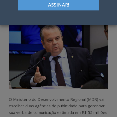
Google+
LinkedIn
Pinterest
S
T
h
w
a
e
r
e
e
t
O Ministério do Desenvolvimento Regional (MDR) vai
escolher duas agências de publicidade para gerenciar
sua verba de comunicação estimada em R$ 55 milhões