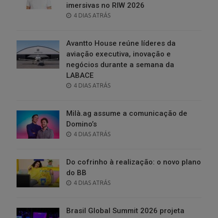
imersivas no RIW 2026
POSTED
4 DIAS ATRÁS
ON
Avantto House reúne líderes da
aviação executiva, inovação e
negócios durante a semana da
LABACE
POSTED
4 DIAS ATRÁS
ON
Milà.ag assume a comunicação de
Domino’s
POSTED
4 DIAS ATRÁS
ON
Do cofrinho à realização: o novo plano
do BB
POSTED
4 DIAS ATRÁS
ON
Brasil Global Summit 2026 projeta