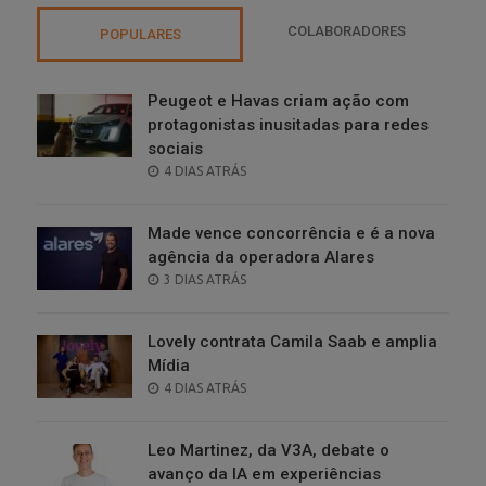
COLABORADORES
POPULARES
Peugeot e Havas criam ação com
protagonistas inusitadas para redes
sociais
POSTED
4 DIAS ATRÁS
ON
Made vence concorrência e é a nova
agência da operadora Alares
POSTED
3 DIAS ATRÁS
ON
Lovely contrata Camila Saab e amplia
Mídia
POSTED
4 DIAS ATRÁS
ON
Leo Martinez, da V3A, debate o
avanço da IA em experiências