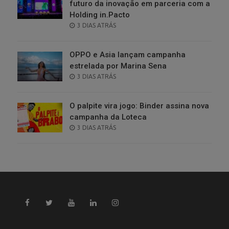
futuro da inovação em parceria com a
Holding in.Pacto
POSTED
3 DIAS ATRÁS
ON
OPPO e Asia lançam campanha
estrelada por Marina Sena
POSTED
3 DIAS ATRÁS
ON
O palpite vira jogo: Binder assina nova
campanha da Loteca
POSTED
3 DIAS ATRÁS
ON