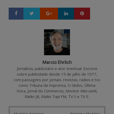
Google+
LinkedIn
Pinterest
S
T
h
w
a
e
r
e
e
t
Marcio Ehrlich
Jornalista, publicitário e ator eventual. Escreve
sobre publicidade desde 15 de julho de 1977,
com passagens por jornais, revistas, rádios e tvs
como Tribuna da Imprensa, O Globo, Última
Hora, Jornal do Commercio, Monitor Mercantil,
Rádio JB, Rádio Tupi FM, TV S e TV E.
Post
Matéria Anterior
Próxima Matéria