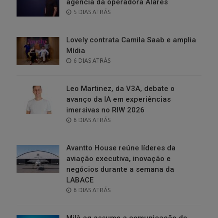
agência da operadora Alares
POSTED
5 DIAS ATRÁS
ON
Lovely contrata Camila Saab e amplia
Mídia
POSTED
6 DIAS ATRÁS
ON
Leo Martinez, da V3A, debate o
avanço da IA em experiências
imersivas no RIW 2026
POSTED
6 DIAS ATRÁS
ON
Avantto House reúne líderes da
aviação executiva, inovação e
negócios durante a semana da
LABACE
POSTED
6 DIAS ATRÁS
ON
Milà.ag assume a comunicação de