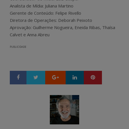
Analista de Mídia: Juliana Martino
Gerente de Conteúdo: Felipe Rivello
Diretora de Operações: Deborah Peixoto
Aprovação: Guilherme Nogueira, Eneida Ribas, Thaísa
Calvet e Anna Abreu
PUBLICIDADE
Google+
LinkedIn
Pinterest
S
T
h
w
a
e
r
e
e
t