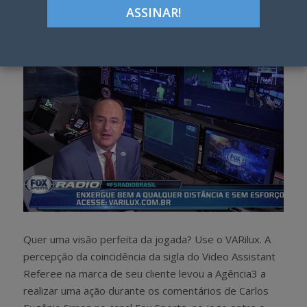
h
w
a
e
r
e
e
t
Quer uma visão perfeita da jogada? Use o VARilux. A
percepção da coincidência da sigla do Video Assistant
Referee na marca de seu cliente levou a Agência3 a
realizar uma ação durante os comentários de Carlos