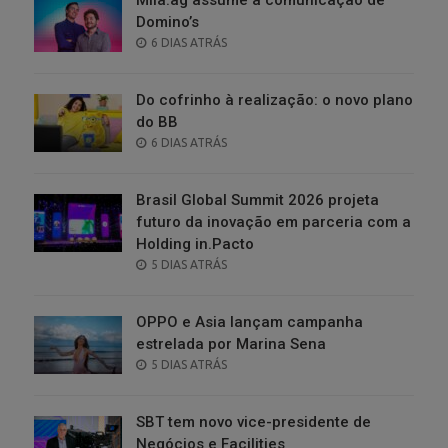
Domino’s
POSTED
6 DIAS ATRÁS
ON
Do cofrinho à realização: o novo plano
do BB
POSTED
6 DIAS ATRÁS
ON
Brasil Global Summit 2026 projeta
futuro da inovação em parceria com a
Holding in.Pacto
POSTED
5 DIAS ATRÁS
ON
OPPO e Asia lançam campanha
estrelada por Marina Sena
POSTED
5 DIAS ATRÁS
ON
SBT tem novo vice-presidente de
Negócios e Facilities