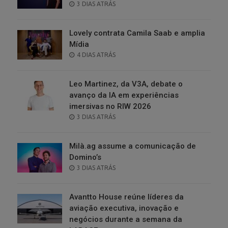
POSTED
3 DIAS ATRÁS
ON
Lovely contrata Camila Saab e amplia
Mídia
POSTED
4 DIAS ATRÁS
ON
Leo Martinez, da V3A, debate o
avanço da IA em experiências
imersivas no RIW 2026
POSTED
3 DIAS ATRÁS
ON
Milà.ag assume a comunicação de
Domino’s
POSTED
3 DIAS ATRÁS
ON
Avantto House reúne líderes da
aviação executiva, inovação e
negócios durante a semana da