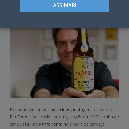
Google+
LinkedIn
Pinterest
S
T
h
w
a
e
r
e
e
t
Responsável pelas conhecidas postagens da cerveja
Rio Carioca nas redes sociais, a agência 11:21 acaba de
conquistar mais uma conta na área: a da cerveja