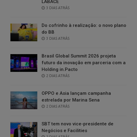
LABACE
POSTED
3 DIAS ATRÁS
ON
Do cofrinho à realização: o novo plano
do BB
POSTED
3 DIAS ATRÁS
ON
Brasil Global Summit 2026 projeta
futuro da inovação em parceria com a
Holding in.Pacto
POSTED
2 DIAS ATRÁS
ON
OPPO e Asia lançam campanha
estrelada por Marina Sena
POSTED
2 DIAS ATRÁS
ON
SBT tem novo vice-presidente de
Negócios e Facilities
POSTED
2 DIAS ATRÁS