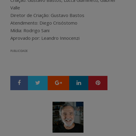
Valle
Diretor de Criação: Gustavo Bastos
Atendimento: Diego Crisóstomo
Mídia: Rodrigo Sani
Aprovado por: Leandro Innocenzi
PUBLICIDADE
Google+
LinkedIn
Pinterest
S
T
h
w
a
e
r
e
e
t