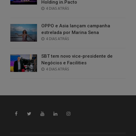
Holding in.Pacto
POSTED
4 DIAS ATRÁS
ON
OPPO e Asia lançam campanha
estrelada por Marina Sena
POSTED
4 DIAS ATRÁS
ON
SBT tem novo vice-presidente de
Negócios e Facilities
POSTED
4 DIAS ATRÁS
ON