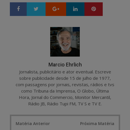
Google+
LinkedIn
Pinterest
S
T
h
w
a
e
r
e
e
t
Marcio Ehrlich
Jornalista, publicitário e ator eventual. Escreve
sobre publicidade desde 15 de julho de 1977,
com passagens por jornais, revistas, rádios e tvs
como Tribuna da Imprensa, O Globo, Última
Hora, Jornal do Commercio, Monitor Mercantil,
Rádio JB, Rádio Tupi FM, TV S e TV E.
Post
Matéria Anterior
Próxima Matéria
navigation