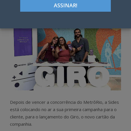
h
w
a
e
r
e
e
t
Depois de vencer a concorrência do MetrôRio, a Sides
está colocando no ar a sua primeira campanha para o
cliente, para o lançamento do Giro, o novo cartão da
companhia.