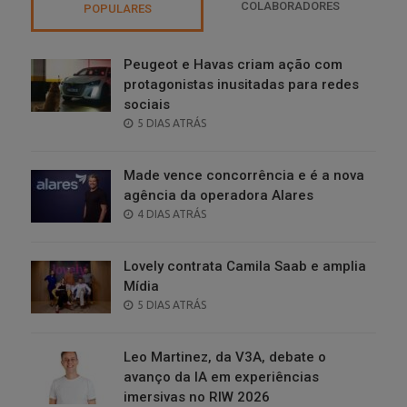
COLABORADORES
POPULARES
Peugeot e Havas criam ação com
protagonistas inusitadas para redes
sociais
POSTED
5 DIAS ATRÁS
ON
Made vence concorrência e é a nova
agência da operadora Alares
POSTED
4 DIAS ATRÁS
ON
Lovely contrata Camila Saab e amplia
Mídia
POSTED
5 DIAS ATRÁS
ON
Leo Martinez, da V3A, debate o
avanço da IA em experiências
imersivas no RIW 2026