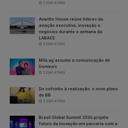
POSTED
5 DIAS ATRÁS
ON
Avantto House reúne líderes da
aviação executiva, inovação e
negócios durante a semana da
LABACE
POSTED
5 DIAS ATRÁS
ON
Milà.ag assume a comunicação de
Domino’s
POSTED
5 DIAS ATRÁS
ON
Do cofrinho à realização: o novo plano
do BB
POSTED
5 DIAS ATRÁS
ON
Brasil Global Summit 2026 projeta
futuro da inovação em parceria com a